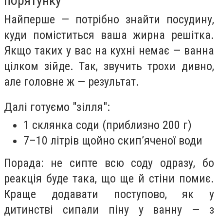
порятунку
Найперше — потрібно знайти посудину,
куди поміститься ваша жирна решітка.
Якщо таких у вас на кухні немає — ванна
цілком зійде. Так, звучить трохи дивно,
але головне ж — результат.
Далі готуємо "зілля":
1 склянка соди (приблизно 200 г)
7–10 літрів щойно скип’яченої води
Порада: не сипте всю соду одразу, бо
реакція буде така, що ще й стіни помиє.
Краще додавати поступово, як у
дитинстві сипали піну у ванну — з