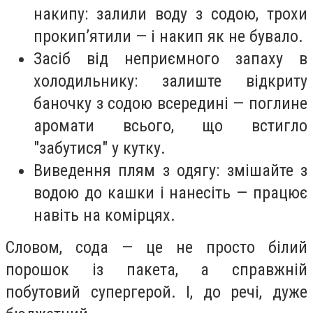
накипу: залили воду з содою, трохи
прокип’ятили — і накип як не бувало.
Засіб від неприємного запаху в
холодильнику: залиште відкриту
баночку з содою всередині — поглине
аромати всього, що встигло
"забутися" у кутку.
Виведення плям з одягу: змішайте з
водою до кашки і нанесіть — працює
навіть на комірцях.
Словом, сода — це не просто білий
порошок із пакета, а справжній
побутовий супергерой. І, до речі, дуже