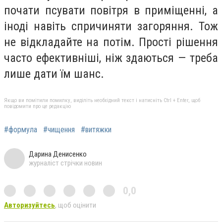
почати псувати повітря в приміщенні, а
іноді навіть спричиняти загоряння. Тож
не відкладайте на потім. Прості рішення
часто ефективніші, ніж здаються — треба
лише дати їм шанс.
Якщо ви помітили помилку, виділіть необхідний текст і натисніть Ctrl + Enter, щоб
повідомити про це редакцію
#формула
#чищення
#витяжки
Дарина Денисенко
журналіст стрічки новин
0,0
Авторизуйтесь
, щоб оцінити