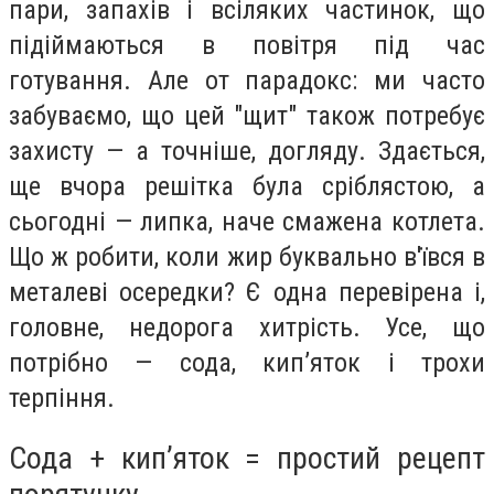
пари, запахів і всіляких частинок, що
підіймаються в повітря під час
готування. Але от парадокс: ми часто
забуваємо, що цей "щит" також потребує
захисту — а точніше, догляду. Здається,
ще вчора решітка була сріблястою, а
сьогодні — липка, наче смажена котлета.
Що ж робити, коли жир буквально в'ївся в
металеві осередки? Є одна перевірена і,
головне, недорога хитрість. Усе, що
потрібно — сода, кип’яток і трохи
терпіння.
Сода + кип’яток = простий рецепт