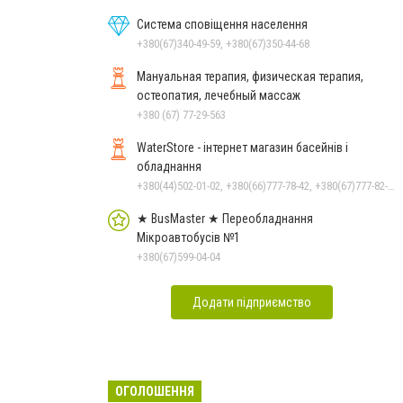
Система сповіщення населення
+380(67)340-49-59, +380(67)350-44-68
Мануальная терапия, физическая терапия,
остеопатия, лечебный массаж
+380 (67) 77-29-563
WaterStore - інтернет магазин басейнів і
обладнання
+380(44)502-01-02, +380(66)777-78-42, +380(67)777-82-19, +380(67)890-80-80, +380(73)890-80-80, +380(44)502-01-03
★ BusMaster ★ Переобладнання
Мікроавтобусів №1
+380(67)599-04-04
Додати підприємство
ОГОЛОШЕННЯ