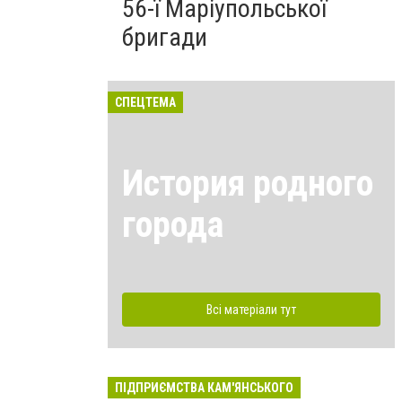
56-ї Маріупольської
бригади
СПЕЦТЕМА
История родного
города
Всі матеріали тут
ПІДПРИЄМСТВА КАМ'ЯНСЬКОГО