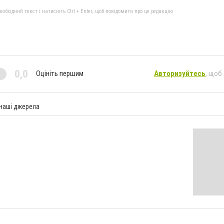
бхідний текст і натисніть Ctrl + Enter, щоб повідомити про це редакцію
0,0
Оцініть першим
Авторизуйтесь
, щоб
 наші джерела