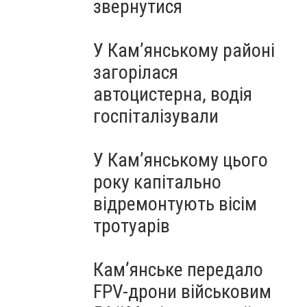
звернутися
У Кам’янському районі
загорілася
автоцистерна, водія
госпіталізували
У Кам’янському цього
року капітально
відремонтують вісім
тротуарів
Кам’янське передало
FPV-дрони військовим