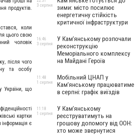
Кам’янське готується до
рачав гроші на
22:51
3 серпня
зими: місто посилює
ня продуктів.
енергетичну стійкість
критичної інфраструктури
стався, коли
ля цього свою
У Кам’янському розпочали
16:46
чний чоловік
3 серпня
реконструкцію
Меморіального комплексу
на Майдані Героїв
у, після чого
ину та особу
Мобільний ЦНАП у
11:48
1 серпня
Кам’янському працюватиме
у України, що
в серпні: графік виїздів
У Кам’янському
нфіденційності
11:18
1 серпня
реєструватимуть на
івські картки
грошову допомогу від ООН:
я інформація є
хто може звернутися