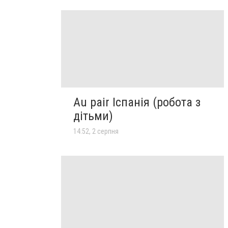
Au pair Іспанія (робота з
дітьми)
14:52, 2 серпня