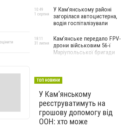
У Кам’янському районі
10:49
1 серпня
загорілася автоцистерна,
водія госпіталізували
Кам’янське передало FPV-
18:11
 оцінити
31 липня
дрони військовим 56-ї
Маріупольської бригади
ТОП НОВИНИ
У Кам’янському
реєструватимуть на
грошову допомогу від
ООН: хто може