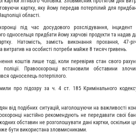
ої картки літнього чоловіка. Зловмисник протягом дня вит
товуючи картку, яку йому передав потерпілий для придбан
ацполіції області.
оронці під час досудового розслідування, інцидент 
го односельця придбати йому харчові продукти та надав д
артку. Натомість, замість виконання прохання, 47-рі
а витратив на особисті потреби майже 8 тисяч гривень.
ення коштів лише тоді, коли перевірив стан свого рахунк
 поліції. Правоохоронці встановили обставини злоч
вся односелець потерпілого.
омили про підозру за ч. 4 ст. 185 Кримінального кодекс
адян від подібних ситуацій, наголошуючи на важливості ко
оохоронці настійно рекомендують не передавати свої банк
жодних обставин не розголошувати дані картки, оскільки ц
може бути використана зловмисниками.