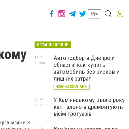
Рус
ОСТАННІ НОВИНИ
ькому
Автоподбор в Днепре и
16:00
Вчора
области: как купить
автомобиль без рисков и
лишних затрат
НОВИНИ КОМПАНІЙ
У Кам’янському цього року
22:56
3 серпня
капітально відремонтують
вісім тротуарів
икрав майже 8