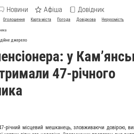
Новини
Афіша
Довідник
Оголошення
Карта міста
Погода
Довідкова
Нерухомість
ника
дійне джерело
пенсіонера: у Кам’янс
атримали 47-річного
ника
47-річний місцевий мешканець, зловживаючи довірою, в