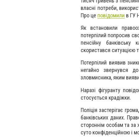
тисяч гривень з пенсійн
власні потреби, викорис
Про це
повідомили
в ГУ Н
Як встановили правоох
потерпілий попросив сво
пенсійну банківську к
скористався ситуацією т
Потерпілий виявив зникн
негайно звернувся до
зловмисника, яким вияви
Наразі фігуранту повід
стосується крадіжки.
Поліція застерігає гром
банківських даних. Прав
стороннім особам та за 
суто конфіденційною і 