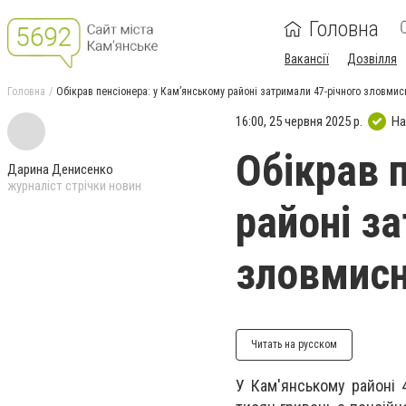
Головна
Вакансії
Дозвілля
Головна
Обікрав пенсіонера: у Кам’янському районі затримали 47-річного зловмис
16:00, 25 червня 2025 р.
На
Обікрав 
Дарина Денисенко
журналіст стрічки новин
районі з
зловмис
Читать на русском
У Кам'янському районі 