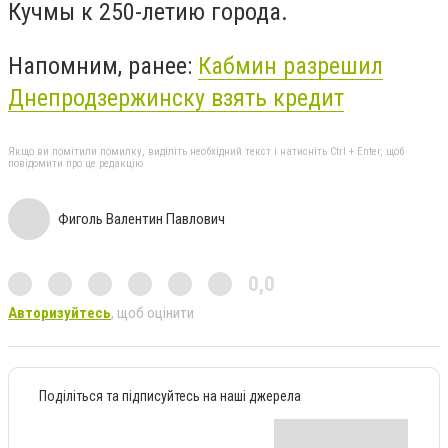
Кучмы к 250-летию города.
Напомним, ранее:
Кабмин разрешил
Днепродзержинску взять кредит
Якщо ви помітили помилку, виділіть необхідний текст і натисніть Ctrl + Enter, щоб
повідомити про це редакцію
Фиголь Валентин Павлович
0,0
Авторизуйтесь
, щоб оцінити
Поділіться та підписуйтесь на наші джерела