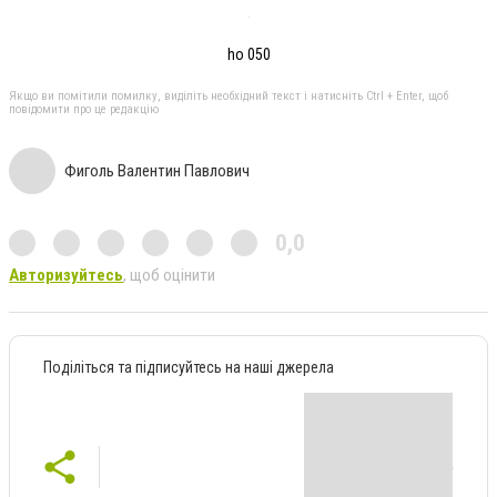
ho 050
Якщо ви помітили помилку, виділіть необхідний текст і натисніть Ctrl + Enter, щоб
повідомити про це редакцію
Фиголь Валентин Павлович
0,0
Авторизуйтесь
, щоб оцінити
Поділіться та підписуйтесь на наші джерела