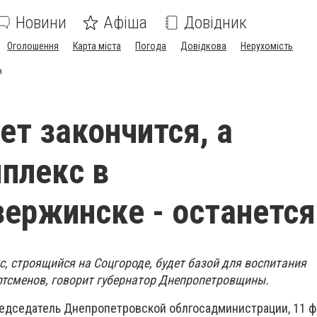
Новини
Афіша
Довідник
Оголошення
Карта міста
Погода
Довідкова
Нерухомість
я
ет закончится, а
плекс в
ержинске - останется
, строящийся на Соцгороде, будет базой для воспитания
тсменов, говорит губернатор Днепропетровщины.
едседатель Днепропетровской облгосадминистрации, 11 