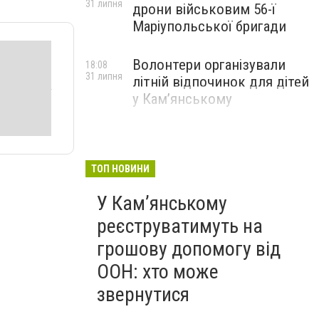
31 липня
дрони військовим 56-ї
Маріупольської бригади
Волонтери організували
18:08
31 липня
літній відпочинок для дітей
у Кам’янському
ТОП НОВИНИ
У Кам’янському
реєструватимуть на
грошову допомогу від
ООН: хто може
звернутися