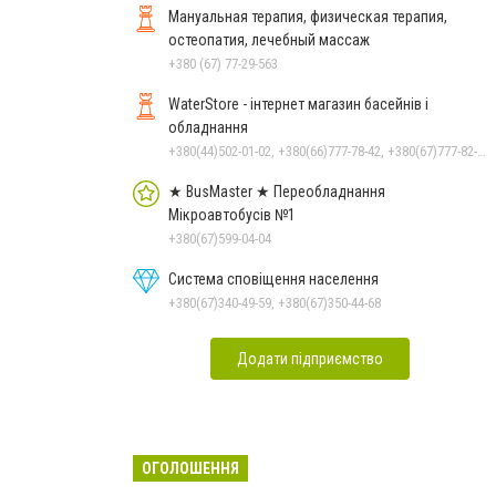
Мануальная терапия, физическая терапия,
остеопатия, лечебный массаж
+380 (67) 77-29-563
WaterStore - інтернет магазин басейнів і
обладнання
+380(44)502-01-02, +380(66)777-78-42, +380(67)777-82-19, +380(67)890-80-80, +380(73)890-80-80, +380(44)502-01-03
★ BusMaster ★ Переобладнання
Мікроавтобусів №1
+380(67)599-04-04
Система сповіщення населення
+380(67)340-49-59, +380(67)350-44-68
Додати підприємство
ОГОЛОШЕННЯ