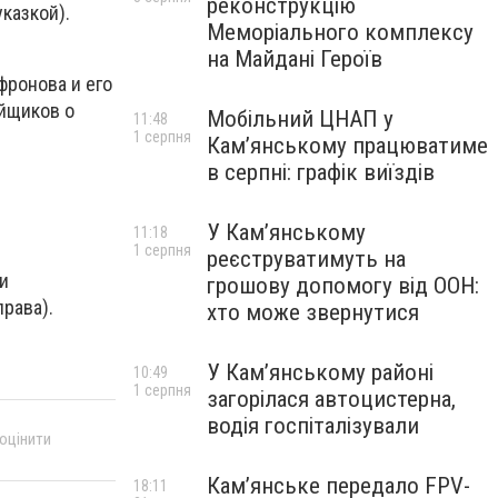
реконструкцію
казкой).
Меморіального комплексу
на Майдані Героїв
фронова и его
ойщиков о
Мобільний ЦНАП у
11:48
1 серпня
Кам’янському працюватиме
в серпні: графік виїздів
У Кам’янському
11:18
1 серпня
реєструватимуть на
и
грошову допомогу від ООН:
права).
хто може звернутися
У Кам’янському районі
10:49
1 серпня
загорілася автоцистерна,
водія госпіталізували
 оцінити
Кам’янське передало FPV-
18:11