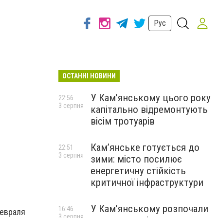
Рус
ОСТАННІ НОВИНИ
У Кам’янському цього року
22:56
3 серпня
капітально відремонтують
вісім тротуарів
Кам’янське готується до
22:51
3 серпня
зими: місто посилює
енергетичну стійкість
критичної інфраструктури
У Кам’янському розпочали
16:46
февраля
3 серпня