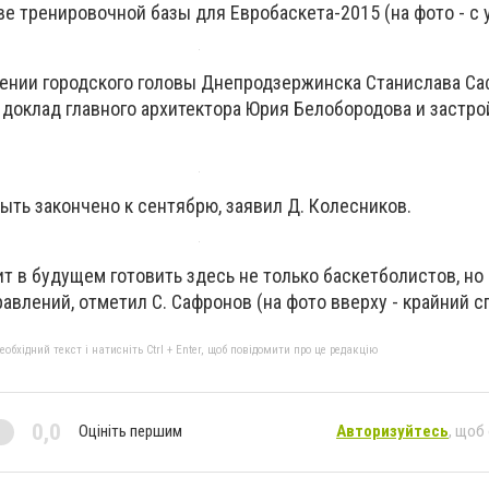
е тренировочной базы для Евробаскета-2015 (на фото - с у
ении городского головы Днепродзержинска Станислава Са
доклад главного архитектора Юрия Белобородова и застр
ыть закончено к сентябрю, заявил Д. Колесников.
 в будущем готовить здесь не только баскетболистов, но 
авлений, отметил С. Сафронов (на фото вверху - крайний с
бхідний текст і натисніть Ctrl + Enter, щоб повідомити про це редакцію
0,0
Оцініть першим
Авторизуйтесь
, щоб