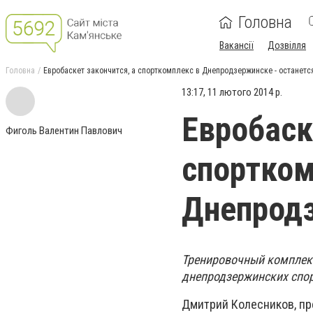
Головна
Вакансії
Дозвілля
Головна
Евробаскет закончится, а спорткомплекс в Днепродзержинске - останетс
13:17, 11 лютого 2014 р.
Евробаск
Фиголь Валентин Павлович
спортком
Днепродз
Тренировочный комплекс
днепродзержинских спор
Дмитрий Колесников, пр