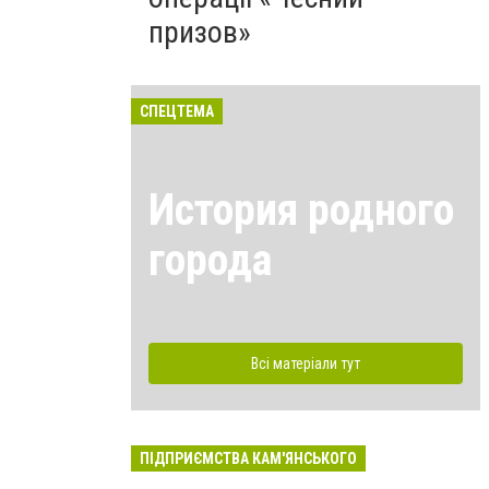
призов»
СПЕЦТЕМА
История родного
города
Всі матеріали тут
ПІДПРИЄМСТВА КАМ'ЯНСЬКОГО