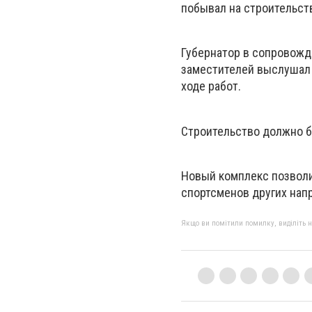
побывал на строительств
Губернатор в сопровожд
заместителей выслушал 
ходе работ.
Строительство должно б
Новый комплекс позволит
спортсменов других напр
Якщо ви помітили помилку, виділіть нео