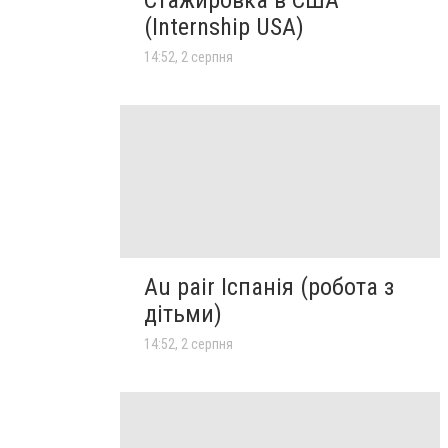
Стажировка в США
(Internship USA)
14:52, 2 серпня
Au pair Іспанія (робота з
дітьми)
14:52, 2 серпня