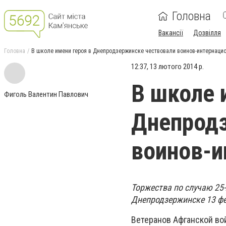
Головна
Вакансії
Дозвілля
Головна
В школе имени героя в Днепродзержинске чествовали воинов-интернаци
12:37, 13 лютого 2014 р.
В школе 
Фиголь Валентин Павлович
Днепродз
воинов-и
Торжества по случаю 25
Днепродзержинске 13 ф
Ветеранов Афганской во