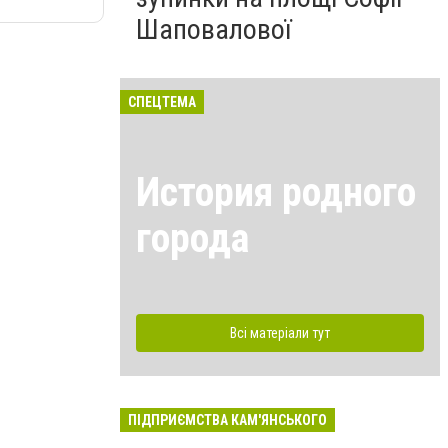
Шаповалової
СПЕЦТЕМА
История родного
города
Всі матеріали тут
ПІДПРИЄМСТВА КАМ'ЯНСЬКОГО