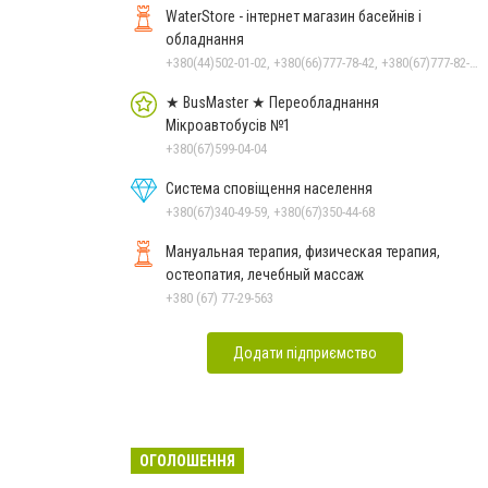
WaterStore - інтернет магазин басейнів і
обладнання
+380(44)502-01-02, +380(66)777-78-42, +380(67)777-82-19, +380(67)890-80-80, +380(73)890-80-80, +380(44)502-01-03
★ BusMaster ★ Переобладнання
Мікроавтобусів №1
+380(67)599-04-04
Система сповіщення населення
+380(67)340-49-59, +380(67)350-44-68
Мануальная терапия, физическая терапия,
остеопатия, лечебный массаж
+380 (67) 77-29-563
Додати підприємство
ОГОЛОШЕННЯ