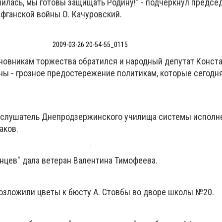
чилась, мы готовы защищать Родину!" - подчеркнул предсе
Афганской войны О. Качуровский.
2009-03-26 20-54-55_0115
новникам торжества обратился и народный депутат Конста
йны - грозное предостережение политикам, которые сегодн
л слушатель Днепродзержинского училища системы исполн
аков.
нцев" дала ветеран Валентина Тимофеева.
озложили цветы к бюсту А. Стовбы во дворе школы №20.