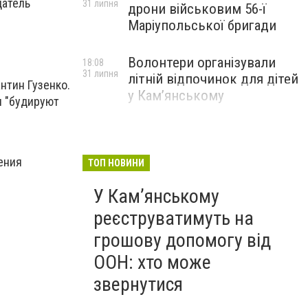
датель
31 липня
дрони військовим 56-ї
Маріупольської бригади
Волонтери організували
18:08
31 липня
літній відпочинок для дітей
нтин Гузенко.
у Кам’янському
я "будируют
ения
ТОП НОВИНИ
У Кам’янському
реєструватимуть на
грошову допомогу від
ООН: хто може
звернутися