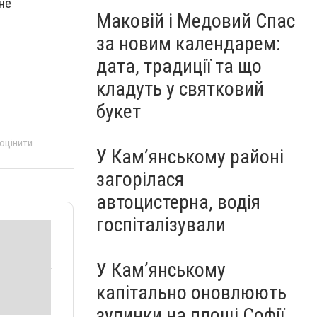
не
Маковій і Медовий Спас
за новим календарем:
дата, традиції та що
кладуть у святковий
букет
 оцінити
У Кам’янському районі
загорілася
автоцистерна, водія
госпіталізували
У Кам’янському
капітально оновлюють
зупинки на площі Софії