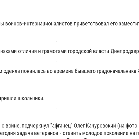
вы воинов-интернационалистов приветствовал его замести
 знаками отличия и грамотами городской власти Днепродзе
м одеяла появилась во времена бывшего градоначальника 
пришли школьники.
 о войне, подчеркнул "афганец" Олег Качуровский (на фото 
 сегодня задача ветеранов - ставить молодое поколение на 