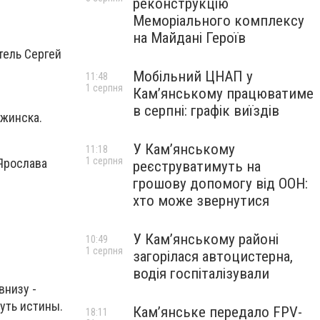
реконструкцію
Меморіального комплексу
на Майдані Героїв
тель Сергей
Мобільний ЦНАП у
11:48
1 серпня
Кам’янському працюватиме
в серпні: графік виїздів
ржинска.
У Кам’янському
11:18
1 серпня
Ярослава
реєструватимуть на
грошову допомогу від ООН:
хто може звернутися
У Кам’янському районі
10:49
1 серпня
загорілася автоцистерна,
водія госпіталізували
внизу -
путь истины.
Кам’янське передало FPV-
18:11