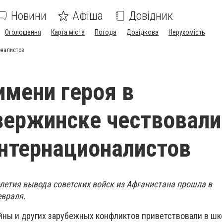
Новини
Афіша
Довідник
Оголошення
Карта міста
Погода
Довідкова
Нерухомість
оналистов
имени героя в
ержинске чествовали
нтернационалистов
-летия вывода советских войск из Афганистана прошла в
евраля.
йны и других зарубежных конфликтов приветствовали в шк