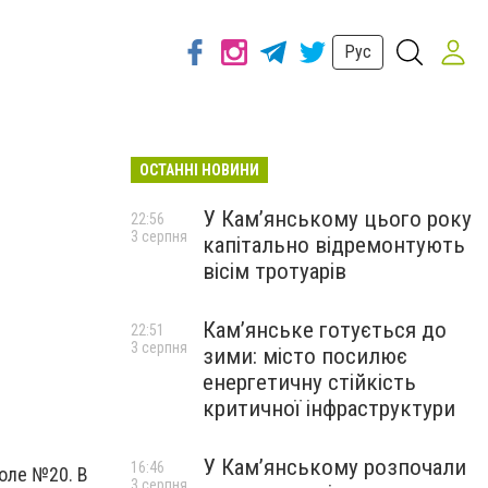
Рус
ОСТАННІ НОВИНИ
У Кам’янському цього року
22:56
3 серпня
капітально відремонтують
вісім тротуарів
Кам’янське готується до
22:51
3 серпня
зими: місто посилює
енергетичну стійкість
критичної інфраструктури
У Кам’янському розпочали
16:46
оле №20. В
3 серпня