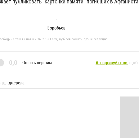
жает публиковать "карточки памяти" погибших в Афганиста
Воробьев
бхідний текст і натисніть Ctrl + Enter, щоб повідомити про це редакцію
0,0
Оцініть першим
Авторизуйтесь
, щоб
 наші джерела