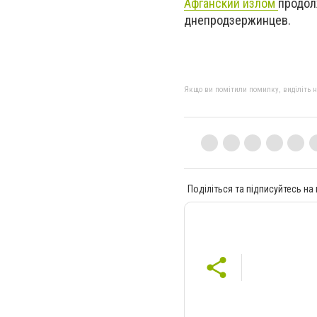
Афганский излом
продол
днепродзержинцев.
Якщо ви помітили помилку, виділіть нео
Поділіться та підписуйтесь на