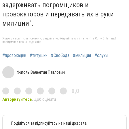
задерживать погромщиков и
провокаторов и передавать их в руки
милиции".
Якщо ви помітили помилку, виділіть необхідний текст і натисніть Ctrl + Enter, щоб
повідомити про це редакцію
#провокации
#титушки
#Свобода
#милиция
#слухи
Фиголь Валентин Павлович
0,0
Авторизуйтесь
, щоб оцінити
Поділіться та підписуйтесь на наші джерела