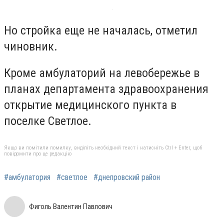
Но стройка еще не началась, отметил
чиновник.
Кроме амбулаторий на левобережье в
планах департамента здравоохранения
открытие медицинского пункта в
поселке Светлое.
Якщо ви помітили помилку, виділіть необхідний текст і натисніть Ctrl + Enter, щоб
повідомити про це редакцію
#амбулатория
#светлое
#днепровский район
Фиголь Валентин Павлович