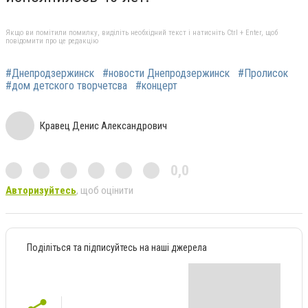
Якщо ви помітили помилку, виділіть необхідний текст і натисніть Ctrl + Enter, щоб
повідомити про це редакцію
#Днепродзержинск
#новости Днепродзержинск
#Пролисок
#дом детского творчетсва
#концерт
Кравец Денис Александрович
0,0
Авторизуйтесь
, щоб оцінити
Поділіться та підписуйтесь на наші джерела