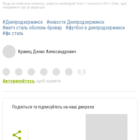
Якщо ви помітили помилку, виділіть необхідний текст і натисніть Ctrl + Enter, щоб
повідомити про це редакцію
#Днепродзержинск
#новости Днепродзержинск
#матч сталь оболонь-бровар
#футбол в днепродзержинск
#фк сталь
Кравец Денис Александрович
0,0
Авторизуйтесь
, щоб оцінити
Поділіться та підписуйтесь на наші джерела