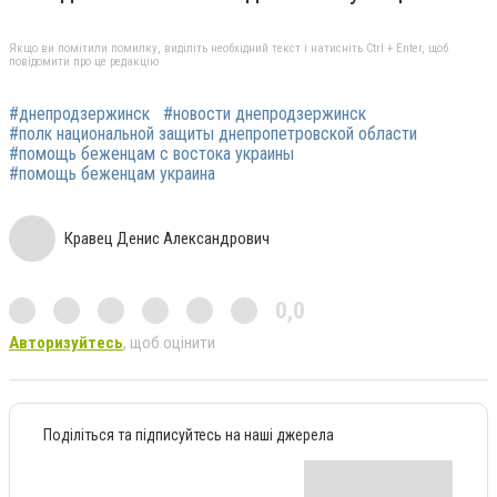
Якщо ви помітили помилку, виділіть необхідний текст і натисніть Ctrl + Enter, щоб
повідомити про це редакцію
#днепродзержинск
#новости днепродзержинск
#полк национальной защиты днепропетровской области
#помощь беженцам с востока украины
#помощь беженцам украина
Кравец Денис Александрович
0,0
Авторизуйтесь
, щоб оцінити
Поділіться та підписуйтесь на наші джерела