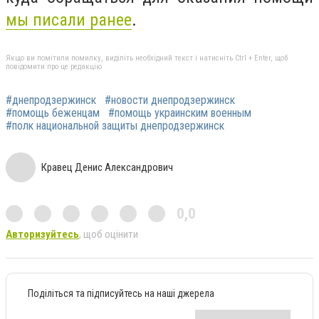
мы писали ранее
.
Якщо ви помітили помилку, виділіть необхідний текст і натисніть Ctrl + Enter, щоб
повідомити про це редакцію
#днепродзержинск
#новости днепродзержинск
#помощь беженцам
#помощь украинским военным
#полк национальной защиты днепродзержинск
Кравец Денис Александрович
0,0
Авторизуйтесь
, щоб оцінити
Поділіться та підписуйтесь на наші джерела