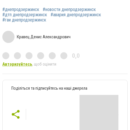
#днепродзержинск
#новости днепродзержинск
#дтп днепродзержинск
#авария днепродзержинск
#гаи днепродзержинск
Кравец Денис Александрович
0,0
Авторизуйтесь
, щоб оцінити
Поділіться та підписуйтесь на наші джерела