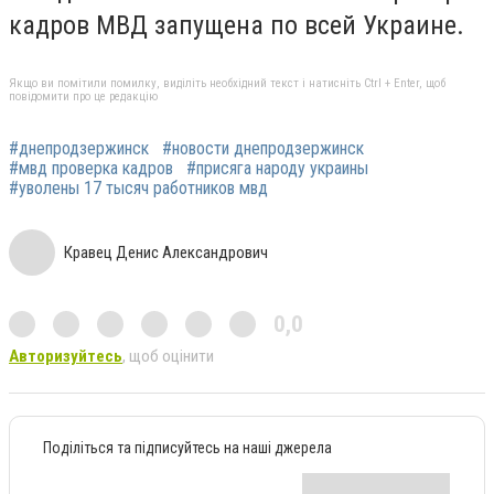
кадров МВД запущена по всей Украине.
Якщо ви помітили помилку, виділіть необхідний текст і натисніть Ctrl + Enter, щоб
повідомити про це редакцію
#днепродзержинск
#новости днепродзержинск
#мвд проверка кадров
#присяга народу украины
#уволены 17 тысяч работников мвд
Кравец Денис Александрович
0,0
Авторизуйтесь
, щоб оцінити
Поділіться та підписуйтесь на наші джерела