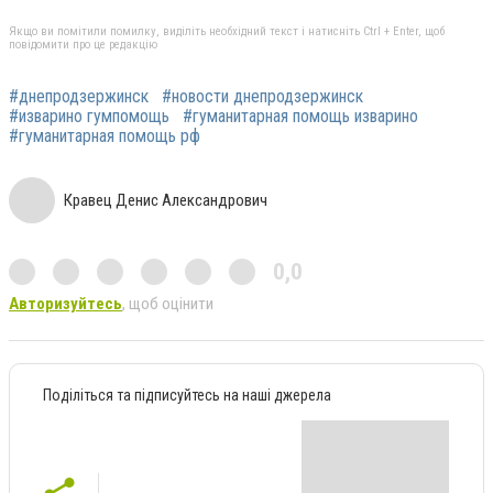
Якщо ви помітили помилку, виділіть необхідний текст і натисніть Ctrl + Enter, щоб
повідомити про це редакцію
#днепродзержинск
#новости днепродзержинск
#изварино гумпомощь
#гуманитарная помощь изварино
#гуманитарная помощь рф
Кравец Денис Александрович
0,0
Авторизуйтесь
, щоб оцінити
Поділіться та підписуйтесь на наші джерела