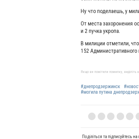
Ну что поделаешь, у мил
От места захоронения о
и 2 пучка укропа.
В милиции отметили, чт
152 Административного 
Якщо ви помітили помилку, виділіть нео
#днепродзержинск
#новос
#могила путина днепродзер
Поділіться та підписуйтесь на