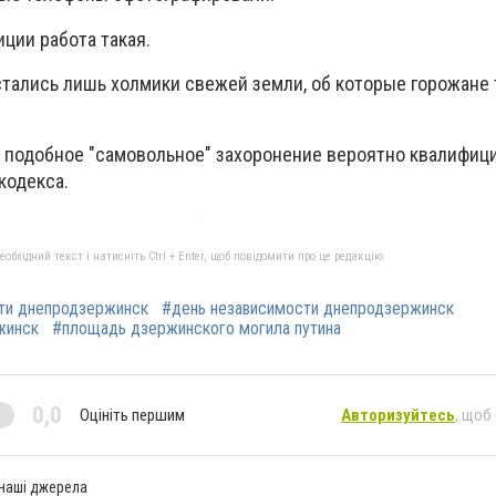
иции работа такая.
стались лишь холмики свежей земли, об которые горожане 
о подобное "самовольное" захоронение вероятно квалифици
кодекса.
бхідний текст і натисніть Ctrl + Enter, щоб повідомити про це редакцію
ти днепродзержинск
#день независимости днепродзержинск
жинск
#площадь дзержинского могила путина
0,0
Оцініть першим
Авторизуйтесь
, щоб
 наші джерела