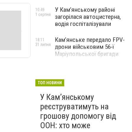
У Кам’янському районі
10:49
1 серпня
загорілася автоцистерна,
водія госпіталізували
Кам’янське передало FPV-
18:11
31 липня
дрони військовим 56-ї
Маріупольської бригади
ТОП НОВИНИ
У Кам’янському
реєструватимуть на
грошову допомогу від
ООН: хто може