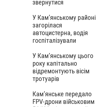
звернутися
У Кам’янському районі
загорілася
автоцистерна, водія
госпіталізували
У Кам’янському цього
року капітально
відремонтують вісім
тротуарів
Кам’янське передало
FPV-дрони військовим