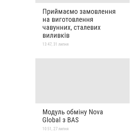
Приймаємо замовлення
на виготовлення
чавунних, сталевих
виливків
13:47, 31 липня
Модуль обміну Nova
Global з BAS
10:51, 27 липня