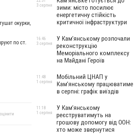
Кам’янське готується до
22:51
3 серпня
зими: місто посилює
енергетичну стійкість
критичної інфраструктури
тушат окурки,
У Кам’янському розпочали
16:46
руют по ст.
3 серпня
реконструкцію
Меморіального комплексу
на Майдані Героїв
Мобільний ЦНАП у
11:48
1 серпня
Кам’янському працюватиме
в серпні: графік виїздів
У Кам’янському
11:18
1 серпня
 оцінити
реєструватимуть на
грошову допомогу від ООН:
хто може звернутися