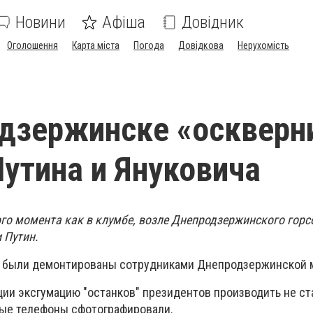
Новини
Афіша
Довідник
Оголошення
Карта міста
Погода
Довідкова
Нерухомість
дзержинске «оскверн
утина и Януковича
ого момента как в клумбе, возле Днепродзержинского гор
 Путин.
л были демонтированы сотрудниками Днепродзержинской 
и эксгумацию "останков" президентов производить не ста
ные телефоны сфотографировали.