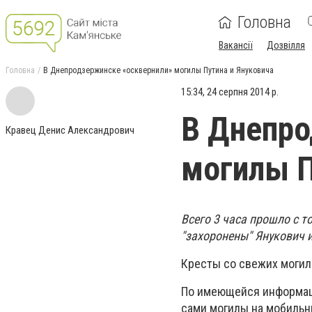
Головна
Вакансії
Дозвілля
Головна
В Днепродзержинске «осквернили» могилы Путина и Януковича
15:34, 24 серпня 2014 р.
В Днепро
Кравец Денис Александрович
могилы П
Всего 3 часа прошло с т
"захоронены" Янукович и
Кресты со свежих моги
По имеющейся информаци
сами могилы на мобиль