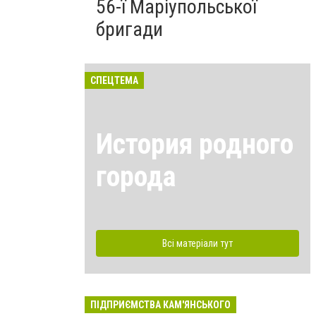
56-ї Маріупольської
бригади
СПЕЦТЕМА
История родного
города
Всі матеріали тут
ПІДПРИЄМСТВА КАМ'ЯНСЬКОГО