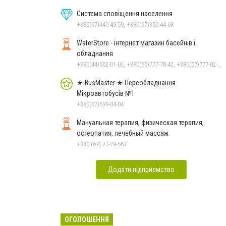
Система сповіщення населення
+380(67)340-49-59, +380(67)350-44-68
WaterStore - інтернет магазин басейнів і
обладнання
+380(44)502-01-02, +380(66)777-78-42, +380(67)777-82-19, +380(67)890-80-80, +380(73)890-80-80, +380(44)502-01-03
★ BusMaster ★ Переобладнання
Мікроавтобусів №1
+380(67)599-04-04
Мануальная терапия, физическая терапия,
остеопатия, лечебный массаж
+380 (67) 77-29-563
Додати підприємство
ОГОЛОШЕННЯ