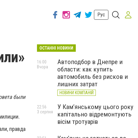
Рус
ОСТАННІ НОВИНИ
или»
Автоподбор в Днепре и
16:00
Вчора
области: как купить
автомобиль без рисков и
лишних затрат
НОВИНИ КОМПАНІЙ
совета были
У Кам’янському цього року
22:56
3 серпня
капітально відремонтують
милиции.
вісім тротуарів
ли, правда