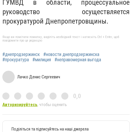
ГУМВД в области, процессуальное
руководство осуществляется
прокуратурой Днепропетровщины.
Якщо ви помітили помилку, виділіть необхідний текст і натисніть Ctrl + Enter, щоб
повідомити про це редакцію
#днепродзержинск
#новости днепродзержинска
#прокуратура
#милиция
#неправомерная выгода
Лачко Денис Сергеевич
0,0
Авторизируйтесь
, чтобы оценить
Поділіться та підписуйтесь на наші джерела