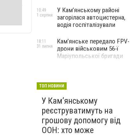
У Кам’янському районі
10:49
1 серпня
загорілася автоцистерна,
водія госпіталізували
Кам’янське передало FPV-
18:11
31 липня
дрони військовим 56-ї
Маріупольської бригади
ТОП НОВИНИ
У Кам’янському
реєструватимуть на
грошову допомогу від
ООН: хто може