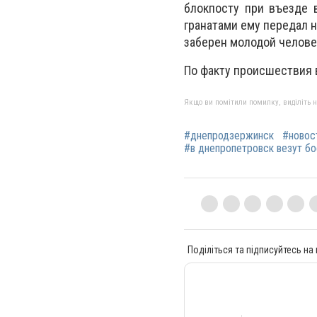
блокпосту при въезде 
гранатами ему передал н
заберен молодой челове
По факту происшествия в
Якщо ви помітили помилку, виділіть нео
#днепродзержинск
#новос
#в днепропетровск везут б
Поділіться та підписуйтесь на