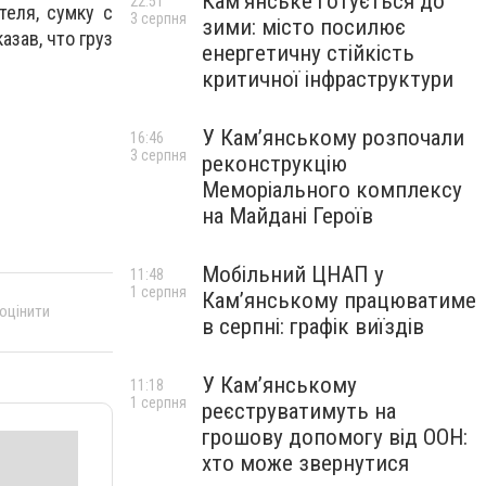
Кам’янське готується до
22:51
теля, сумку с
3 серпня
зими: місто посилює
зав, что груз
енергетичну стійкість
критичної інфраструктури
У Кам’янському розпочали
16:46
3 серпня
реконструкцію
Меморіального комплексу
на Майдані Героїв
Мобільний ЦНАП у
11:48
1 серпня
Кам’янському працюватиме
 оцінити
в серпні: графік виїздів
У Кам’янському
11:18
1 серпня
реєструватимуть на
грошову допомогу від ООН:
хто може звернутися