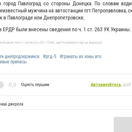
в город Павлоград со стороны Донецка. По словам води
еизвестный мужчина на автостанции пгт Петропавловка, ска
к в Павлограде или Днепропетровске.
 ЕРДР были внесены сведения по ч. 1 ст. 263 УК Украины.
бхідний текст і натисніть Ctrl + Enter, щоб повідомити про це редакцію
ти днепродзержинск
#ргд-5
#гранаты из зоны ато
оевые припасы
0,0
Оцініть першим
Авторизуйтесь
, щоб
 наші джерела