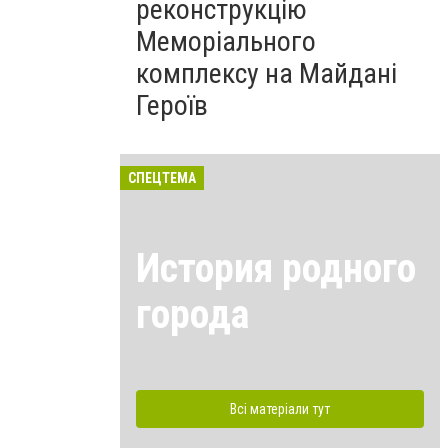
реконструкцію
Меморіального
комплексу на Майдані
Героїв
СПЕЦТЕМА
История родного
города
Всі матеріали тут