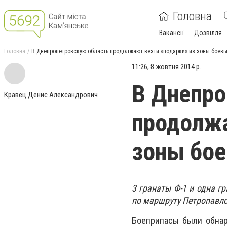
Головна
Вакансії
Дозвілля
Головна
В Днепропетровскую область продолжают везти «подарки» из зоны боевы
11:26, 8 жовтня 2014 р.
В Днепро
Кравец Денис Александрович
продолжа
зоны бое
3 гранаты Ф-1 и одна г
по маршруту Петропавл
Боеприпасы были обнар