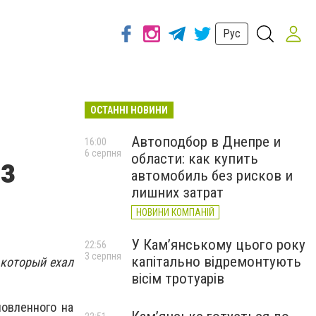
Рус
ОСТАННІ НОВИНИ
Автоподбор в Днепре и
16:00
6 серпня
области: как купить
з
автомобиль без рисков и
лишних затрат
НОВИНИ КОМПАНІЙ
У Кам’янському цього року
22:56
3 серпня
капітально відремонтують
 который ехал
вісім тротуарів
овленного на