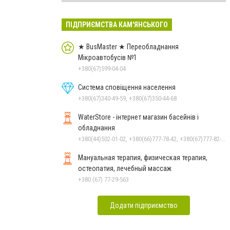
ПІДПРИЄМСТВА КАМ'ЯНСЬКОГО
★ BusMaster ★ Переобладнання
Мікроавтобусів №1
+380(67)599-04-04
Система сповіщення населення
+380(67)340-49-59, +380(67)350-44-68
WaterStore - інтернет магазин басейнів і
обладнання
+380(44)502-01-02, +380(66)777-78-42, +380(67)777-82-19, +380(67)890-80-80, +380(73)890-80-80, +380(44)502-01-03
Мануальная терапия, физическая терапия,
остеопатия, лечебный массаж
+380 (67) 77-29-563
Додати підприємство