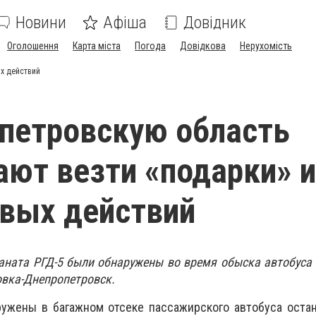
Новини
Афіша
Довідник
Оголошення
Карта міста
Погода
Довідкова
Нерухомість
х действий
петровскую область
ют везти «подарки» и
вых действий
раната РГД-5 были обнаружены во время обыска автобуса
овка-Днепропетровск.
ужены в багажном отсеке пассажирского автобуса остан