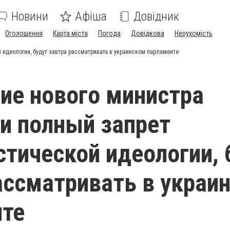
Новини
Афіша
Довідник
Оголошення
Карта міста
Погода
Довідкова
Нерухомість
 идеологии, будут завтра рассматривать в украинском парламенте
ие нового министра
и полный запрет
тической идеологии, 
ассматривать в украи
нте