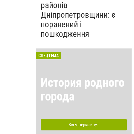
районів
Дніпропетровщини: є
поранений і
пошкодження
СПЕЦТЕМА
История родного
города
Всі матеріали тут