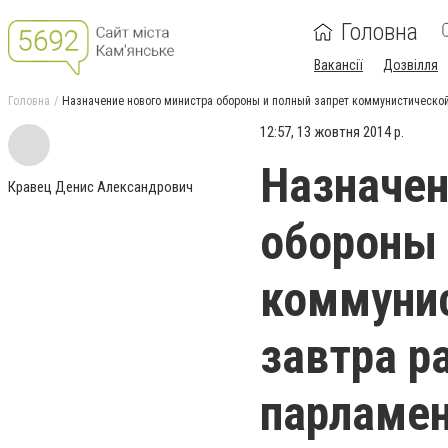
Головна
Вакансії
Дозвілля
Головна
Назначение нового министра обороны и полный запрет коммунистической
12:57, 13 жовтня 2014 р.
Назначен
Кравец Денис Александрович
обороны 
коммунис
завтра р
парламе