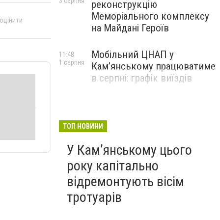
3 серпня
реконструкцію
Меморіального комплексу
 оцінити
на Майдані Героїв
Мобільний ЦНАП у
11:48
1 серпня
Кам’янському працюватиме
в серпні: графік виїздів
ТОП НОВИНИ
У Кам’янському цього
року капітально
відремонтують вісім
тротуарів