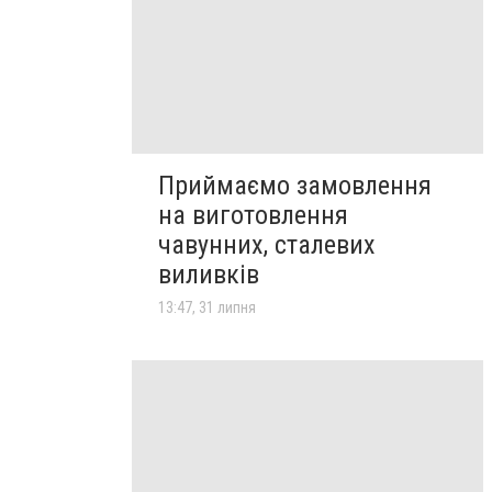
Приймаємо замовлення
на виготовлення
чавунних, сталевих
виливків
13:47, 31 липня