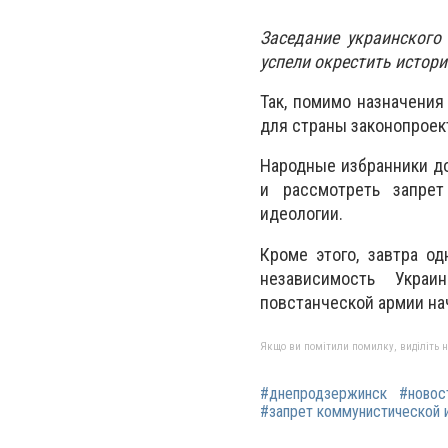
Заседание украинского 
успели окрестить истор
Так, помимо назначения
для страны законопроек
Народные избранники до
и рассмотреть запре
идеологии.
Кроме этого, завтра о
независимость Укра
повстанческой армии на
Якщо ви помітили помилку, виділіть нео
#днепродзержинск
#новос
#запрет коммунистической 