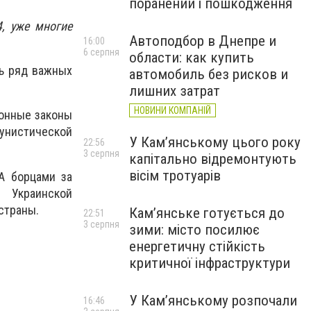
поранений і пошкодження
4, уже многие
Автоподбор в Днепре и
16:00
6 серпня
области: как купить
ть ряд важных
автомобиль без рисков и
лишних затрат
НОВИНИ КОМПАНІЙ
ионные законы
нистической
У Кам’янському цього року
22:56
3 серпня
капітально відремонтують
вісім тротуарів
А борцами за
 Украинской
страны.
Кам’янське готується до
22:51
3 серпня
зими: місто посилює
енергетичну стійкість
критичної інфраструктури
У Кам’янському розпочали
16:46