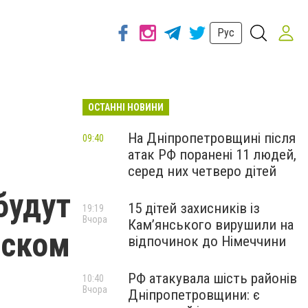
Рус
ОСТАННІ НОВИНИ
На Дніпропетровщині після
09:40
атак РФ поранені 11 людей,
серед них четверо дітей
будут
15 дітей захисників із
19:19
Вчора
Кам’янського вирушили на
нском
відпочинок до Німеччини
РФ атакувала шість районів
10:40
Вчора
Дніпропетровщини: є