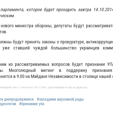
парламента, которое будет проходить завтра 14.10.201
ическим.
 нового министра обороны, депутаты будут рассматрива
тов.
лжны будут принять законы о прокуратуре, антикоррупц
т уже ставшей чуждой большинство украинцев комму
дним из рассматриваемых вопросов будет признание УП
ины. Многолюдный митинг в поддержку признания
чнется в 9.00 на Майдане Независимости в столице нашей 
бхідний текст і натисніть Ctrl + Enter, щоб повідомити про це редакцію
ти днепродзержинск
#заседание верховной рады
идеологии
#признание упа