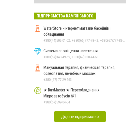
ПІДПРИЄМСТВА КАМ'ЯНСЬКОГО
WaterStore - інтернет магазин басейнів і
обладнання
+380(44)502-01-02, +380(66)777-78-42, +380(67)777-82-19, +380(67)890-80-80, +380(73)890-80-80, +380(44)502-01-03
Система сповіщення населення
+380(67)340-49-59, +380(67)350-44-68
Мануальная терапия, физическая терапия,
остеопатия, лечебный массаж
+380 (67) 77-29-563
★ BusMaster ★ Переобладнання
Мікроавтобусів №1
+380(67)599-04-04
Додати підприємство