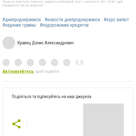
Якщо ви помітили помилку, виділіть необхідний текст і натисніть Ctrl + Enter, щоб
повідомити про це редакцію
#днепродзержинск
#новости днепродзержинск
#курс валют
#падение гривны
#подорожание кредитов
Кравец Денис Александрович
0,0
Авторизуйтесь
, щоб оцінити
Поділіться та підписуйтесь на наші джерела