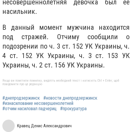
несовершеннолетняя девочка был её
насильник.
В данный момент мужчина находится
под стражей. Отчиму сообщили о
подозрении по ч. 3 ст. 152 УК Украины, ч.
4 ст. 152 УК Украины, ч. 3 ст. 153 УК
Украины, ч. 2 ст. 156 УК Украины.
Якщо ви помітили помилку, виділіть необхідний текст і натисніть Ctrl + Enter, щоб
повідомити про це редакцію
#днепродзержинск
#новости днепродзержинск
#изнасилование несовершенолетней
#отчим насиловал падчериц
#прокуратура
Кравец Денис Александрович