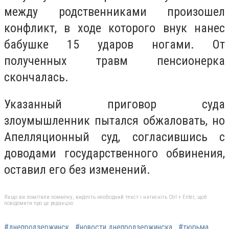
между родственниками произошел
конфликт, в ходе которого внук нанес
бабушке 15 ударов ногами. От
полученных травм пенсионерка
скончалась.
Указанный приговор суда
злоумышленник пытался обжаловать, но
Апелляционный суд, согласившись с
доводами государственного обвинения,
оставил его без изменений.
Якщо ви помітили помилку, виділіть необхідний текст і натисніть Ctrl + Enter, щоб
повідомити про це редакцію
#днепродзержинск
#новости днепродзержинска
#тюрьма