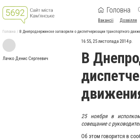
Головна
Вакансії
Дозвілля
Головна
В Днепродзержинске заговорили о диспетчеризации транспортного движе
16:55, 25 листопада 2014 р.
В Днепро
Лачко Денис Сергеевич
диспетче
движения
25 ноября в исполком
совещание с руководите
Об этом говорится в со