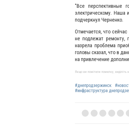
"Все перспективные г
электрическому. Наша и
подчеркнул Черненко.
Отмечается, что сейчас
не подлежат ремонту, 
назрела проблема прио
головы сказал, что в да
на привлечение дополни
Якщо ви помітили помилку, виділіть нео
#днепродзержинск
#новос
#инфраструктура днепродз