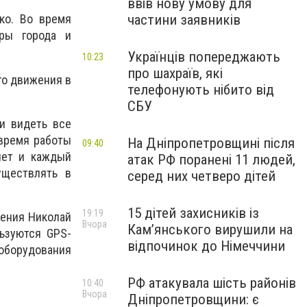
ввів нову умову для
частини заявників
ко. Во время
уры города и
Українців попереджають
10:23
про шахраїв, які
го движения в
телефонують нібито від
СБУ
и видеть все
время работы
На Дніпропетровщині після
09:40
нет и каждый
атак РФ поранені 11 людей,
уществлять в
серед них четверо дітей
15 дітей захисників із
19:19
ления Николай
Вчора
Кам’янського вирушили на
ьзуются GPS-
відпочинок до Німеччини
 оборудования
РФ атакувала шість районів
10:40
Вчора
Дніпропетровщини: є