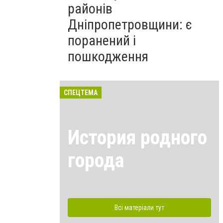
районів
Дніпропетровщини: є
поранений і
пошкодження
СПЕЦТЕМА
История родного
города
Всі матеріали тут