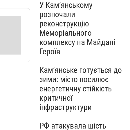
У Кам’янському
розпочали
реконструкцію
Меморіального
комплексу на Майдані
Героїв
Кам’янське готується до
зими: місто посилює
енергетичну стійкість
критичної
інфраструктури
РФ атакувала шість