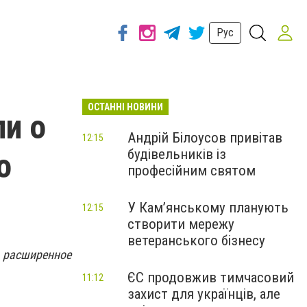
Рус
ОСТАННІ НОВИНИ
и о
Андрій Білоусов привітав
12:15
будівельників із
о
професійним святом
У Кам’янському планують
12:15
створити мережу
ветеранського бізнесу
 расширенное
ЄС продовжив тимчасовий
11:12
захист для українців, але