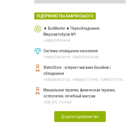
ПІДПРИЄМСТВА КАМ'ЯНСЬКОГО
★ BusMaster ★ Переобладнання
Мікроавтобусів №1
+380(67)599-04-04
Система сповіщення населення
+380(67)340-49-59, +380(67)350-44-68
WaterStore - інтернет магазин басейнів і
обладнання
+380(44)502-01-02, +380(66)777-78-42, +380(67)777-82-19, +380(67)890-80-80, +380(73)890-80-80, +380(44)502-01-03
Мануальная терапия, физическая терапия,
остеопатия, лечебный массаж
+380 (67) 77-29-563
Додати підприємство