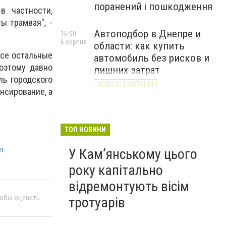
поранений і пошкодження
в частности,
ы трамвая", -
Автоподбор в Днепре и
16:00
6 серпня
области: как купить
Все остальные
автомобиль без рисков и
оэтому давно
лишних затрат
ль городского
НОВИНИ КОМПАНІЙ
нсирование, а
ТОП НОВИНИ
рт
У Кам’янському цього
року капітально
відремонтують вісім
тобы оценить
тротуарів