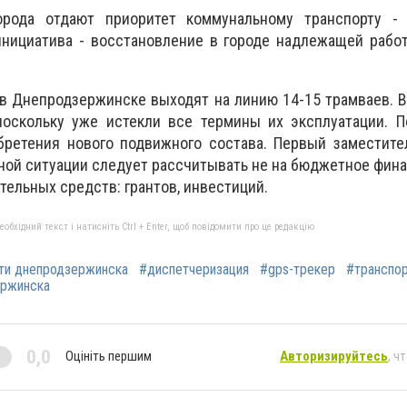
орода отдают приоритет коммунальному транспорту - 
нициатива - восстановление в городе надлежащей работ
 в Днепродзержинске выходят на линию 14-15 трамваев. 
поскольку уже истекли все термины их эксплуатации. П
бретения нового подвижного состава. Первый заместите
нной ситуации следует рассчитывать не на бюджетное фина
тельных средств: грантов, инвестиций.
бхідний текст і натисніть Ctrl + Enter, щоб повідомити про це редакцію
ти днепродзержинска
#диспетчеризация
#gps-трекер
#транспо
ержинска
0,0
Оцініть першим
Авторизируйтесь
, ч