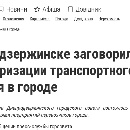
Новини
Афіша
Довідник
Оголошення
Карта міста
Погода
Довідкова
Нерухомість
ния в городе
дзержинске заговорил
ризации транспортног
 в городе
е Днепродзержинского городского совета состоялось
лями предприятий-перевозчиков города.
общении пресс-службы горсовета.