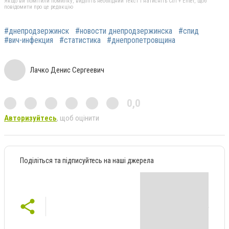
Якщо ви помітили помилку, виділіть необхідний текст і натисніть Ctrl + Enter, щоб
повідомити про це редакцію
#днепродзержинск
#новости днепродзержинска
#спид
#вич-инфекция
#статистика
#днепропетровщина
Лачко Денис Сергеевич
0,0
Авторизуйтесь
, щоб оцінити
Поділіться та підписуйтесь на наші джерела