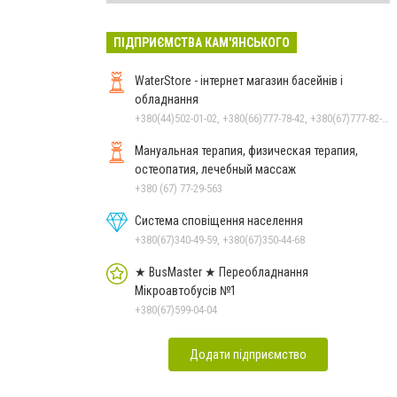
ПІДПРИЄМСТВА КАМ'ЯНСЬКОГО
WaterStore - інтернет магазин басейнів і
обладнання
+380(44)502-01-02, +380(66)777-78-42, +380(67)777-82-19, +380(67)890-80-80, +380(73)890-80-80, +380(44)502-01-03
Мануальная терапия, физическая терапия,
остеопатия, лечебный массаж
+380 (67) 77-29-563
Система сповіщення населення
+380(67)340-49-59, +380(67)350-44-68
★ BusMaster ★ Переобладнання
Мікроавтобусів №1
+380(67)599-04-04
Додати підприємство