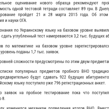
тельное оценивание нового образца рекомендуют пр
мость одной тестовой тетради составляет 89 грн. В Дне
ирование пройдет 21 и 28 марта 2015 года. Об это
я и науки ОГА.
знания по Украинскому языку на базовом уровне выявил
ь сдать углубленный тест намереваются 3,2 тыс. будущих 
в по математике на базовом уровне зарегистрировалс
 уровень поданы 1,7 тыс. заявок.
 уровней сложности предусмотрены по этим двум предмета
 списке популярных предметов пробного ВНО традицио
предварительно будут сдавать 922 будущих абитуриенто
ийскому языку поступило уже 796 регистрационных анкет.
о заявок на пробное тестирование пока что поступи
 8.
году изменился механизм подведения итогов ВНО. Вмест