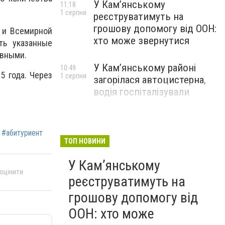
У Кам’янському
11:18
1 серпня
реєструватимуть на
грошову допомогу від ООН:
и и Всемирной
хто може звернутися
ть указанные
ивными.
У Кам’янському районі
10:49
5 года. Через
1 серпня
загорілася автоцистерна,
водія госпіталізували
#абитуриент
ТОП НОВИНИ
У Кам’янському
 оцінити
реєструватимуть на
грошову допомогу від
ООН: хто може