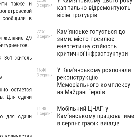
У Кам’янському цього року
22:56
ойти также и
3 серпня
капітально відремонтують
пропетровской
вісім тротуарів
м сообщили в
Кам’янське готується до
22:51
3 серпня
и желание 2,9
зими: місто посилює
абитуриентов.
енергетичну стійкість
критичної інфраструктури
я 861 житель
У Кам’янському розпочали
16:46
3 серпня
реконструкцію
м.
Меморіального комплексу
нно остается
на Майдані Героїв
в. Для сдачи
Мобільний ЦНАП у
11:48
1 серпня
Кам’янському працюватиме
ло для сдачи
в серпні: графік виїздів
о количества