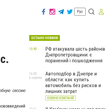
Рус
ОСТАННІ НОВИНИ
РФ атакувала шість районів
10:40
Дніпропетровщини: є
с.
поранений і пошкодження
Автоподбор в Днепре и
16:00
6 серпня
области: как купить
автомобиль без рисков и
обную сессию
лишних затрат
НОВИНИ КОМПАНІЙ
 нововведений