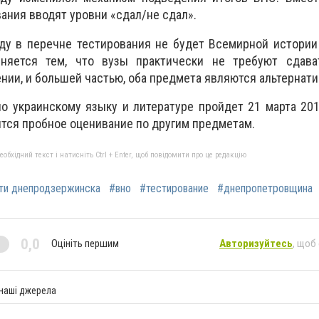
ания вводят уровни «сдал/не сдал».
оду в перечне тестирования не будет Всемирной истори
сняется тем, что вузы практически не требуют сдава
нии, и большей частью, оба предмета являются альтернат
о украинскому языку и литературе пройдет 21 марта 201
ится пробное оценивание по другим предметам.
бхідний текст і натисніть Ctrl + Enter, щоб повідомити про це редакцію
ти днепродзержинска
#вно
#тестирование
#днепропетровщина
0,0
Оцініть першим
Авторизуйтесь
, щоб
 наші джерела