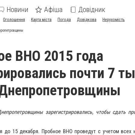
Новини
Афіша
Довідник
Оголошення
Карта міста
Погода
Довідкова
Нерухомість
епропетровщины
ое ВНО 2015 года
рировались почти 7 ты
 Днепропетровщины
Днепропетровщины зарегистрировались, чтобы сдать пр
ся до 15 декабря. Пробное ВНО проведут с учетом всех