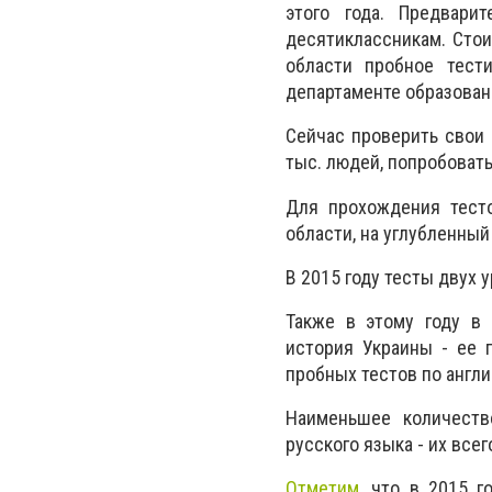
этого года. Предвари
десятиклассникам. Стои
области пробное тест
департаменте образовани
Сейчас проверить свои 
тыс. людей, попробоват
Для прохождения тесто
области, на углубленный
В 2015 году тесты двух
Также в этому году в
история Украины - ее 
пробных тестов по англ
Наименьшее количеств
русского языка - их всего
Отметим
, что в 2015 