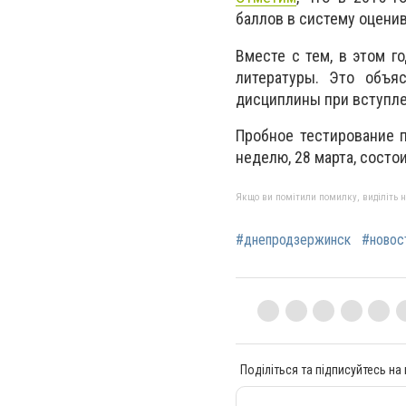
баллов в систему оценив
Вместе с тем, в этом г
литературы. Это объя
дисциплины при вступле
Пробное тестирование п
неделю, 28 марта, состо
Якщо ви помітили помилку, виділіть нео
#днепродзержинск
#новос
Поділіться та підписуйтесь на