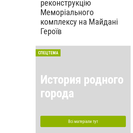
реконструкцію
Меморіального
комплексу на Майдані
Героїв
СПЕЦТЕМА
История родного
города
Всі матеріали тут