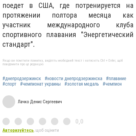
поедет в США, где потренируется на
протяжении полтора месяца как
участник международного клуба
спортивного плавания "Энергетический
стандарт".
Якщо ви помітили помилку, виділіть необхідний текст і натисніть Ctrl + Enter, щоб
повідомити про це редакцію
#днепродзержинск
#новости днепродзержинска
#плавание
#спорт
#чемпионат украины
#золотая медаль
#чемпион
Лачко Денис Сергеевич
0,0
Авторизуйтесь
, щоб оцінити