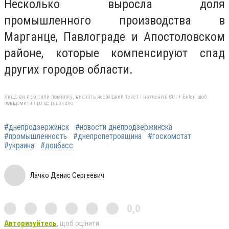
Несколько выросла доля
промышленного производства в
Марганце, Павлограде и Апостоловском
районе, которые компенсируют спад
других городов области.
Якщо ви помітили помилку, виділіть необхідний текст і натисніть Ctrl + Enter, щоб
повідомити про це редакцію
#днепродзержинск
#новости днепродзержинска
#промышленность
#днепропетровщина
#госкомстат
#украина
#донбасс
Лачко Денис Сергеевич
0,0
Авторизуйтесь
, щоб оцінити