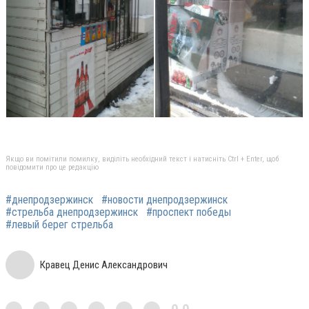
Якщо ви помітили помилку, виділіть необхідний текст і натисніть Ctrl + Enter, щоб
повідомити про це редакцію
#днепродзержинск
#новости днепродзержинск
#стрельба днепродзержинск
#проспект победы
#левый берег стрельба
Кравец Денис Александрович