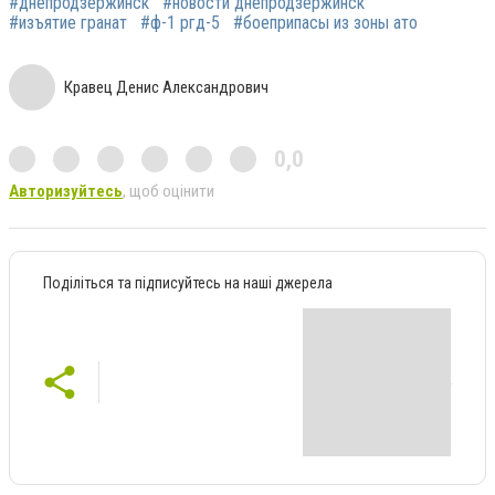
#днепродзержинск
#новости днепродзержинск
#изъятие гранат
#ф-1 ргд-5
#боеприпасы из зоны ато
Кравец Денис Александрович
0,0
Авторизуйтесь
, щоб оцінити
Поділіться та підписуйтесь на наші джерела