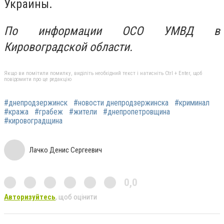
Украины.
По информации ОСО УМВД в
Кировоградской области.
Якщо ви помітили помилку, виділіть необхідний текст і натисніть Ctrl + Enter, щоб
повідомити про це редакцію
#днепродзержинск
#новости днепродзержинска
#криминал
#кража
#грабеж
#жители
#днепропетровщина
#кировоградщина
Лачко Денис Сергеевич
0,0
Авторизуйтесь
, щоб оцінити