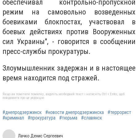
обеспечивал контрольно-пропускной
режим на самовольно возведенных
боевиками блокпостах, участвовал в
боевых действиях против Вооруженных
сил Украины", - говорится в сообщении
пресс-службы прокуратуры.
Злоумышленник задержан и в настоящее
время находится под стражей.
Якщо ви помітили помилку, виділіть необхідний текст і натисніть Ctrl + Enter, щоб
повідомити про це редакцію
#днепродзержинск
#новости днепродзержинска
#террорист
#криминал
#прокуратура
#тюрьма
#славянск
Лачко Денис Сергеевич