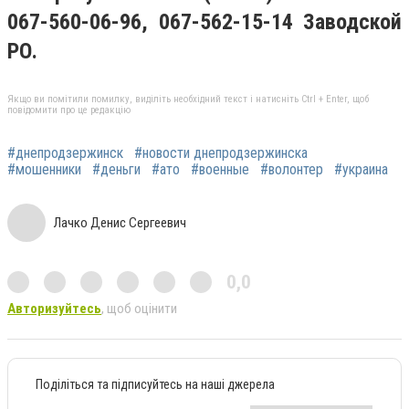
067-560-06-96, 067-562-15-14 Заводской
РО.
Якщо ви помітили помилку, виділіть необхідний текст і натисніть Ctrl + Enter, щоб
повідомити про це редакцію
#днепродзержинск
#новости днепродзержинска
#мошенники
#деньги
#ато
#военные
#волонтер
#украина
Лачко Денис Сергеевич
0,0
Авторизуйтесь
, щоб оцінити
Поділіться та підписуйтесь на наші джерела