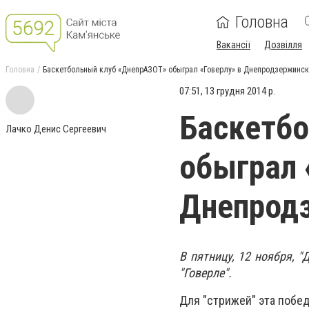
Головна
Вакансії
Дозвілля
Головна
Баскетбольный клуб «ДнепрАЗОТ» обыграл «Говерлу» в Днепродзержинс
07:51, 13 грудня 2014 р.
Баскетб
Лачко Денис Сергеевич
обыграл 
Днепрод
В пятницу, 12 ноября, 
"Говерле".
Для "стрижей" эта побе