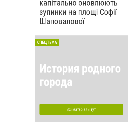
капітально оновлюють
зупинки на площі Софії
Шаповалової
СПЕЦТЕМА
История родного
города
Всі матеріали тут