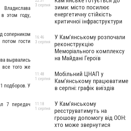
Кам’янське готується до
22:51
3 серпня
зими: місто посилює
Владислава
енергетичну стійкість
в этом году,
критичної інфраструктури
д соперником
У Кам’янському розпочали
16:46
о потом гости
3 серпня
реконструкцію
Меморіального комплексу
на Майдані Героїв
ева вырвались
 все того же
Мобільний ЦНАП у
11:48
1 серпня
Кам’янському працюватиме
11 подборов. У
в серпні: графік виїздів
У Кам’янському
ал 7 передач
11:18
1 серпня
реєструватимуть на
грошову допомогу від ООН:
хто може звернутися