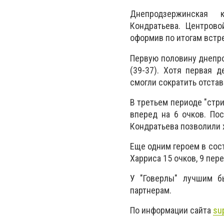
Днепродзержинская
Кондратьева. Центрово
оформив по итогам встре
Первую половину днепр
(39-37). Хотя первая д
смогли сократить отста
В третьем периоде "стр
вперед на 6 очков. По
Кондратьева позволили х
Еще одним героем в сост
Харриса 15 очков, 9 пере
У "Говерлы" лучшим б
партнерам.
По информации сайта
su