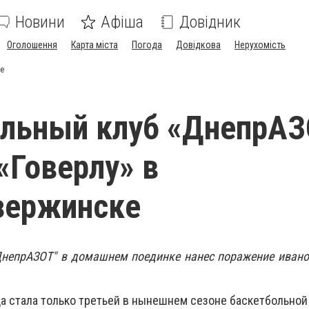
Новини
Афіша
Довідник
Оголошення
Карта міста
Погода
Довідкова
Нерухомість
ке
ольный клуб «ДнепрА
«Говерлу» в
зержинске
"ДнепрАЗОТ" в домашнем поединке нанес поражение иван
да стала только третьей в нынешнем сезоне баскетбольной