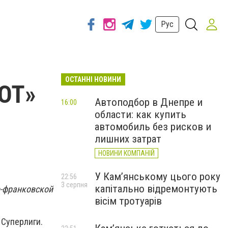
Рус
ОСТАННІ НОВИНИ
ЗОТ»
Автоподбор в Днепре и
16:00
области: как купить
автомобиль без рисков и
лишних затрат
НОВИНИ КОМПАНІЙ
У Кам’янському цього року
22:56
3 серпня
капітально відремонтують
о-франковской
вісім тротуарів
 Суперлиги.