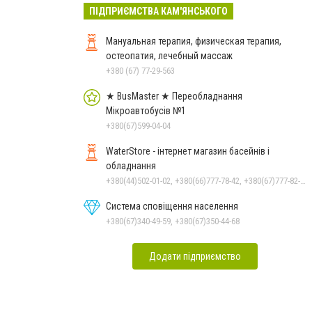
ПІДПРИЄМСТВА КАМ'ЯНСЬКОГО
Мануальная терапия, физическая терапия,
остеопатия, лечебный массаж
+380 (67) 77-29-563
★ BusMaster ★ Переобладнання
Мікроавтобусів №1
+380(67)599-04-04
WaterStore - інтернет магазин басейнів і
обладнання
+380(44)502-01-02, +380(66)777-78-42, +380(67)777-82-19, +380(67)890-80-80, +380(73)890-80-80, +380(44)502-01-03
Система сповіщення населення
+380(67)340-49-59, +380(67)350-44-68
Додати підприємство