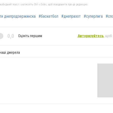
бхідний текст і натисніть Ctrl + Enter, щоб повідомити про це редакцію
ти днепродзержинска
#баскетбол
#днепразот
#суперлига
#сп
0,0
Оцініть першим
Авторизуйтесь
, щоб
 наші джерела