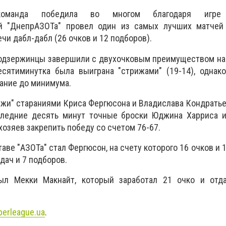
 команда победила во многом благодаря игре 
й "ДнепрАЗОТа" провел один из самых лучших матчей 
чи дабл-дабл (26 очков и 12 подборов).
одзержинцы завершили с двухочковым преимуществом на
есятиминутка была выиграна "стрижами" (19-14), однак
вание до минимума.
ижи" стараниями Криса Фергюсона и Владислава Кондрать
следние десять минут точные броски Юджина Харриса и
озяев закрепить победу со счетом 76-67.
аве "АЗОТа" стал Фергюсон, на счету которого 16 очков и 
дач и 7 подборов.
ыл Мекки Макнайт, который заработал 21 очко и отд
perleague.ua
.