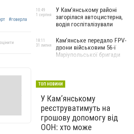
У Кам’янському районі
10:49
1 серпня
загорілася автоцистерна,
орт
#говерла
водія госпіталізували
Кам’янське передало FPV-
18:11
 оцінити
31 липня
дрони військовим 56-ї
Маріупольської бригади
ТОП НОВИНИ
У Кам’янському
реєструватимуть на
грошову допомогу від
ООН: хто може