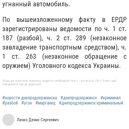
угнанный автомобиль.
По вышеизложенному факту в ЕРДР
зарегистрированы ведомости по ч. 1 ст.
187 (разбой), ч. 2 ст. 289 (незаконное
завладение транспортным средством), ч.
1 ст. 263 (незаконное обращение с
оружием) Уголовного кодекса Украины.
Якщо ви помітили помилку, виділіть необхідний текст і натисніть Ctrl + Enter, щоб
повідомити про це редакцію
#новости днепродзержинска
#днепродзержинск
#криминал
#разбой
#угон
#марганец
#днепродзержинск криминальный
Лачко Денис Сергеевич