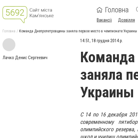
Головна
Вакансії
Дозвілля
Головна
Команда Днепропетровщины заняла первое место в чемпионате Украины 
14:51, 18 грудня 2014 р.
Команда
Лачко Денис Сергеевич
заняла п
Украины 
С 14 по 16 декабря 20
современному пятибо
олимпийского резерва,
школ и училищ олимпийс