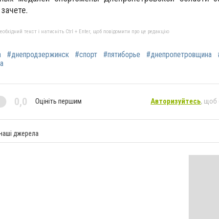
зачете.
бхідний текст і натисніть Ctrl + Enter, щоб повідомити про це редакцію
а
#днепродзержинск
#спорт
#пятиборье
#днепропетровщина
а
0,0
Оцініть першим
Авторизуйтесь
, щоб
 наші джерела