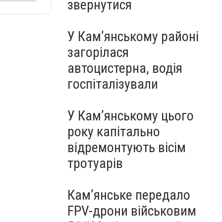
звернутися
У Кам’янському районі
загорілася
автоцистерна, водія
госпіталізували
У Кам’янському цього
року капітально
відремонтують вісім
тротуарів
Кам’янське передало
FPV-дрони військовим