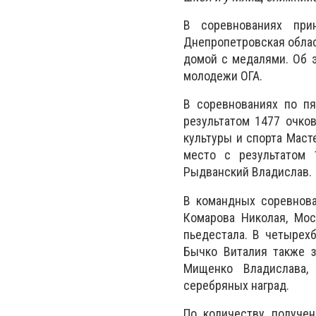
В соревнованиях при
Днепропетровская облас
домой с медалями. Об э
молодежи ОГА.
В соревнованиях по п
результатом 1477 очко
культуры и спорта Маст
место с результатом 
Рыдванский Владислав.
В командных соревнова
Комарова Николая, Мос
пьедестала. В четырехб
Бычко Виталия также з
Мищенко Владислава, 
серебряных наград.
По количеству получе