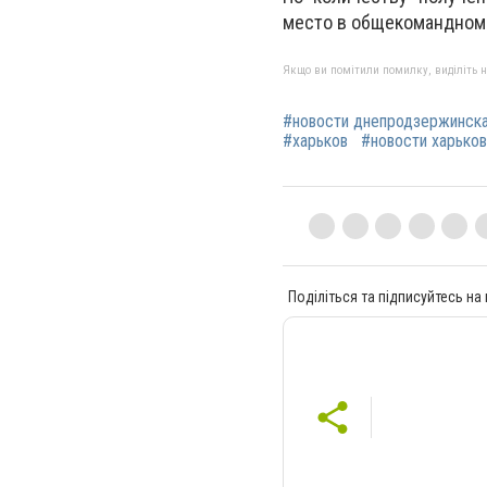
место в общекомандном 
Якщо ви помітили помилку, виділіть нео
#новости днепродзержинск
#харьков
#новости харьков
Поділіться та підписуйтесь на