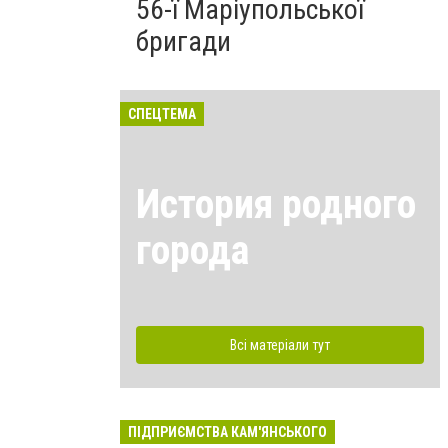
56-ї Маріупольської
бригади
СПЕЦТЕМА
История родного
города
Всі матеріали тут
ПІДПРИЄМСТВА КАМ'ЯНСЬКОГО