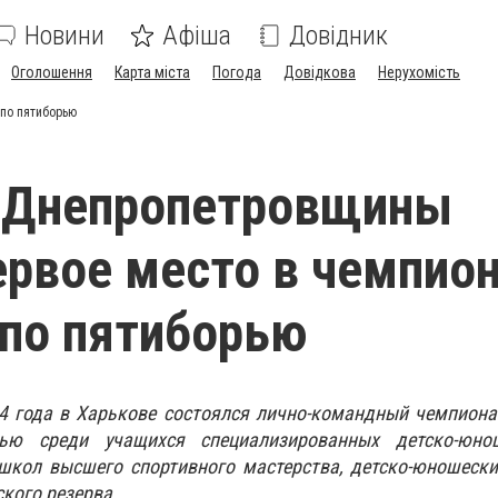
Новини
Афіша
Довідник
Оголошення
Карта міста
Погода
Довідкова
Нерухомість
по пятиборью
 Днепропетровщины
ервое место в чемпио
по пятиборью
14 года в Харькове состоялся лично-командный чемпион
рью среди учащихся специализированных детско-юно
 школ высшего спортивного мастерства, детско-юношеск
кого резерва.