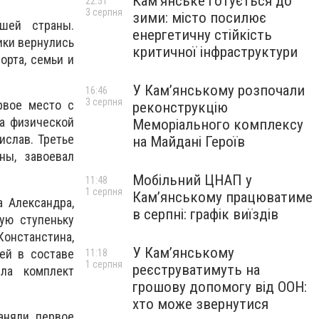
Кам’янське готується до
22:51
3 серпня
зими: місто посилює
шей страны.
енергетичну стійкість
ики вернулись
критичної інфраструктури
орта, семьи и
У Кам’янському розпочали
16:46
3 серпня
рвое место с
реконструкцію
та физической
Меморіального комплексу
ислав. Третье
на Майдані Героїв
ны, завоевал
Мобільний ЦНАП у
11:48
1 серпня
Кам’янському працюватиме
 Александра,
в серпні: графік виїздів
ую ступеньку
Констанстина,
У Кам’янському
ей в составе
11:18
1 серпня
реєструватимуть на
ила комплект
грошову допомогу від ООН:
хто може звернутися
аняли первое