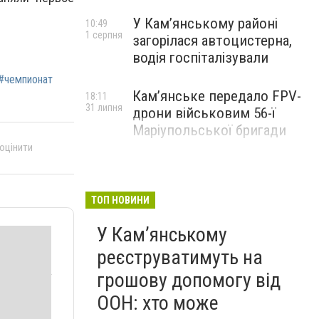
У Кам’янському районі
10:49
1 серпня
загорілася автоцистерна,
водія госпіталізували
#чемпионат
Кам’янське передало FPV-
18:11
31 липня
дрони військовим 56-ї
Маріупольської бригади
 оцінити
ТОП НОВИНИ
У Кам’янському
реєструватимуть на
грошову допомогу від
ООН: хто може