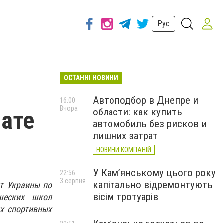
Рус
ОСТАННІ НОВИНИ
Автоподбор в Днепре и
16:00
Вчора
области: как купить
нате
автомобиль без рисков и
лишних затрат
НОВИНИ КОМПАНІЙ
У Кам’янському цього року
22:56
3 серпня
капітально відремонтують
ат Украины по
вісім тротуарів
шеских школ
их спортивных