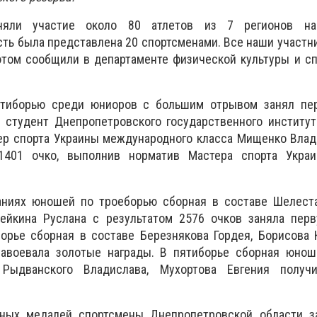
няли участие около 80 атлетов из 7 регионов на
ть была представлена 20 спортсменами. Все наши участн
том сообщили в департаменте физической культуры и сп
ятиборью среди юниоров с большим отрывом занял пе
в студент Днепропетровского государственного институ
ер спорта Украины международного класса Мищенко Влад
1401 очко, выполнив норматив Мастера спорта Украи
ниях юношей по троеборью сборная в составе Шелеста
ейкина Руслана с результатом 2576 очков заняла перв
орье сборная в составе Березнякова Гордея, Борисова 
авоевала золотые награды. В пятиборье сборная юнош
Рыдванского Владислава, Мухортова Евгения получ
нных медалей спортсмены Днепропетровской области з