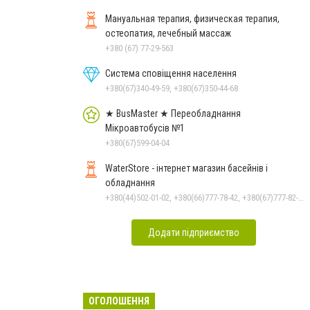
Мануальная терапия, физическая терапия,
остеопатия, лечебный массаж
+380 (67) 77-29-563
Система сповіщення населення
+380(67)340-49-59, +380(67)350-44-68
★ BusMaster ★ Переобладнання
Мікроавтобусів №1
+380(67)599-04-04
WaterStore - інтернет магазин басейнів і
обладнання
+380(44)502-01-02, +380(66)777-78-42, +380(67)777-82-19, +380(67)890-80-80, +380(73)890-80-80, +380(44)502-01-03
Додати підприємство
ОГОЛОШЕННЯ