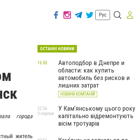
Рус
ОСТАННІ НОВИНИ
Автоподбор в Днепре и
16:00
области: как купить
ом
автомобиль без рисков и
лишних затрат
нск
НОВИНИ КОМПАНІЙ
У Кам’янському цього року
22:56
3 серпня
капітально відремонтують
зала города
вісім тротуарів
стный житель