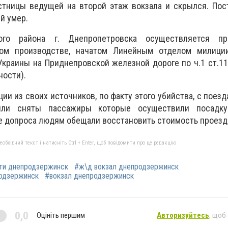
стницы ведущей на второй этаж вокзала и скрылся. Пос
й умер.
ого района г. Днепропетровска осуществляется пр
ном производстве, начатом Линейным отделом милици
краины на Приднепровской железной дороге по ч.1 ст.1
ности).
и из своих источников, по факту этого убийства, с поез
были сняты пассажиры которые осуществили посадку
 допроса людям обещали восстановить стоимость проезд
бхідний текст і натисніть Ctrl + Enter, щоб повідомити про це редакцію
ти днепродзержинск
#ж\д вокзал днепродзержинск
родзержинск
#вокзал днепродзержинск
0,0
Оцініть першим
Авторизуйтесь
, щоб