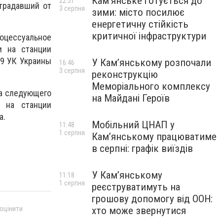
Кам’янське готується до
22:51
традавший от
3 серпня
зими: місто посилює
енергетичну стійкість
критичної інфраструктури
оцессуальное
и на станции
19 УК Украины
У Кам’янському розпочали
16:46
3 серпня
реконструкцію
Меморіального комплексу
да следующего
на Майдані Героїв
 на станции
а.
Мобільний ЦНАП у
11:48
1 серпня
Кам’янському працюватиме
в серпні: графік виїздів
У Кам’янському
11:18
1 серпня
реєструватимуть на
грошову допомогу від ООН:
 оцінити
хто може звернутися