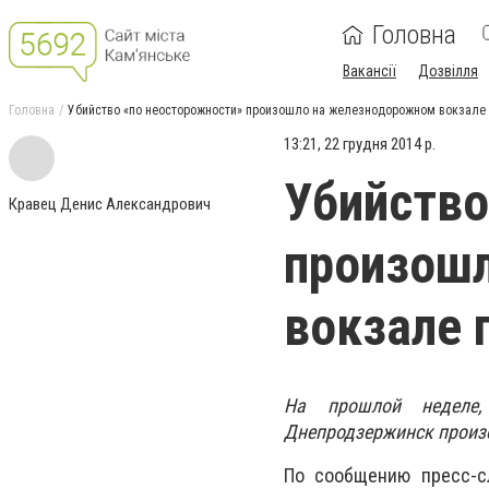
Головна
Вакансії
Дозвілля
Головна
Убийство «по неосторожности» произошло на железнодорожном вокзале
13:21, 22 грудня 2014 р.
Убийство
Кравец Денис Александрович
произош
вокзале 
На прошлой неделе,
Днепродзержинск произ
По сообщению пресс-с