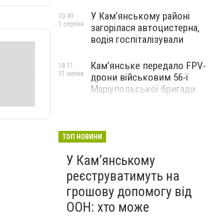
У Кам’янському районі
10:49
1 серпня
загорілася автоцистерна,
водія госпіталізували
Кам’янське передало FPV-
18:11
31 липня
дрони військовим 56-ї
Маріупольської бригади
ТОП НОВИНИ
У Кам’янському
реєструватимуть на
грошову допомогу від
ООН: хто може