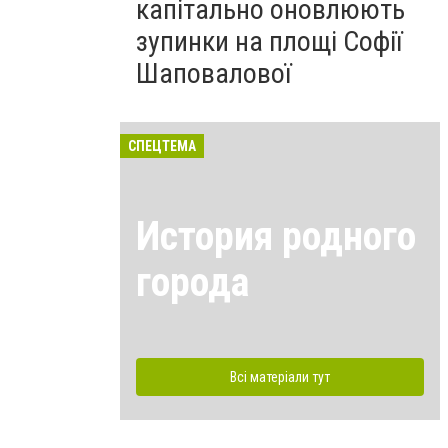
капітально оновлюють
зупинки на площі Софії
Шаповалової
СПЕЦТЕМА
История родного
города
Всі матеріали тут