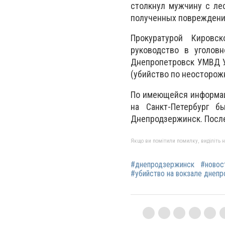
столкнул мужчину с ле
полученных повреждени
Прокуратурой Кировск
руководство в уголов
Днепропетровск УМВД У
(убийство по неосторож
По имеющейся информаци
на Санкт-Петербург 
Днепродзержинск. После
Якщо ви помітили помилку, виділіть нео
#днепродзержинск
#новос
#убийство на вокзале днеп