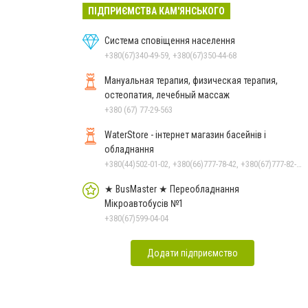
ПІДПРИЄМСТВА КАМ'ЯНСЬКОГО
Система сповіщення населення
+380(67)340-49-59, +380(67)350-44-68
Мануальная терапия, физическая терапия,
остеопатия, лечебный массаж
+380 (67) 77-29-563
WaterStore - інтернет магазин басейнів і
обладнання
+380(44)502-01-02, +380(66)777-78-42, +380(67)777-82-19, +380(67)890-80-80, +380(73)890-80-80, +380(44)502-01-03
★ BusMaster ★ Переобладнання
Мікроавтобусів №1
+380(67)599-04-04
Додати підприємство