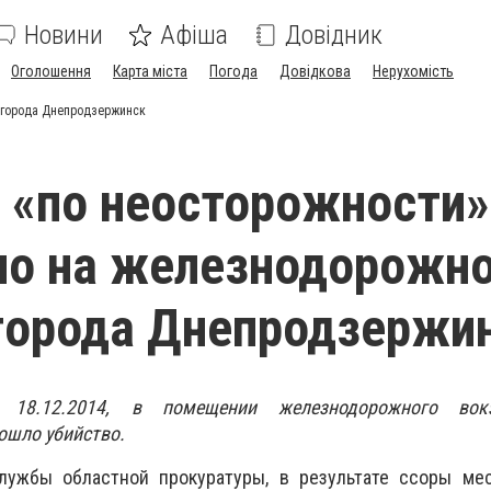
Новини
Афіша
Довідник
Оголошення
Карта міста
Погода
Довідкова
Нерухомість
 города Днепродзержинск
 «по неосторожности»
ло на железнодорожн
города Днепродзержи
 18.12.2014, в помещении железнодорожного вок
ошло убийство.
лужбы областной прокуратуры, в результате ссоры ме