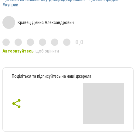
#куприй
Кравец Денис Александрович
0,0
Авторизуйтесь
, щоб оцінити
Поділіться та підписуйтесь на наші джерела