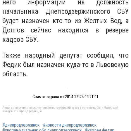
него информации на должность
начальника Днепродзержинского СБУ
будет назначен кто-то из Желтых Вод, а
Долгов сейчас находится в резерве
кадров СБУ.
Также народный депутат сообщил, что
Федик был назначен куда-то в Львовскую
область.
Снимок экрана от 2014-12-24 09:21:01
Якщо ви помітили помилку, виділіть необхідний текст і натисніть Ctrl + Enter, щоб
повідомити про це редакцію
#днепродзержинск
#новости днепродзержинск
#уволен начальник сбу днепродзержинск
#уволен федик