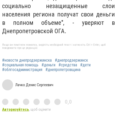
социально незащищенные слои
населения региона получат свои деньги
в полном объеме", - уверяют в
Днепропетровской ОГА.
Якщо ви помітили помилку, виділіть необхідний текст і натисніть Ctrl + Enter, щоб
повідомити про це редакцію
#новости днепродзержинска
#днепродзержинск
#социальная помощь
#деньги
#средства
#дети
#облгосадминистрация
#днепропетровщина
Лачко Денис Сергеевич
0,0
Авторизуйтесь
, щоб оцінити