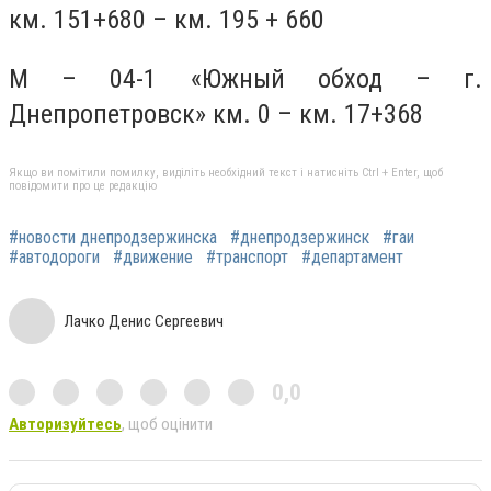
км. 151+680 – км. 195 + 660
М – 04-1 «Южный обход – г.
Днепропетровск» км. 0 – км. 17+368
Якщо ви помітили помилку, виділіть необхідний текст і натисніть Ctrl + Enter, щоб
повідомити про це редакцію
#новости днепродзержинска
#днепродзержинск
#гаи
#автодороги
#движение
#транспорт
#департамент
Лачко Денис Сергеевич
0,0
Авторизуйтесь
, щоб оцінити