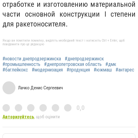
отработке и изготовлению материальной
части основной конструкции І степени
для ракетоносителя.
Якщо ви помітили помилку, виділіть необхідний текст і натисніть Ctrl + Enter, щоб
повідомити про це редакцію
#новости днепродзержинска
#днепродзержинск
#промышленность
#днепропетровская область
#дмк
#баглейкокс
#модернизация
#продукция
#южмаш
#антарес
Лачко Денис Сергеевич
0,0
Авторизуйтесь
, щоб оцінити