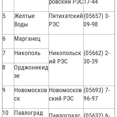
ровский РЭС
17-44
5
Желтые
Пятихатский
(05657) 3-
Воды
РЭС
09-98
6
Марганец
7
Никополь
Никопольск
(05662) 2-
ий РЭС
30-39
8
Орджоникид
зе
9
Новомосков
Новомосков
(05693) 7-
ск
ский РЭС
96-97
10
Павлоград
Павлоградс
(05632) 6-