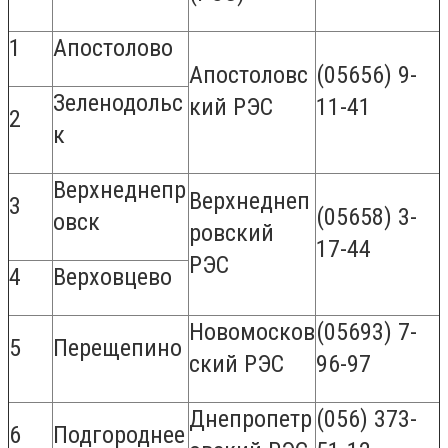
1
Апостолово
Апостоловс
(05656) 9-
Зеленодольс
кий РЭС
11-41
2
к
Верхнеднепр
Верхнеднеп
3
(05658) 3-
овск
ровский
17-44
РЭС
4
Верховцево
Новомосков
(05693) 7-
5
Перещепино
ский РЭС
96-97
Днепропетр
(056) 373-
6
Подгороднее