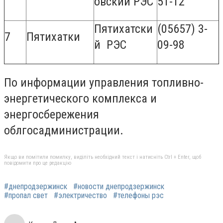
овский РЭС
51-12
Пятихатски
(05657) 3-
7
Пятихатки
й РЭС
09-98
По информации управления топливно-
энергетического комплекса и
энергосбережения
облгосадминистрации.
Якщо ви помітили помилку, виділіть необхідний текст і натисніть Ctrl + Enter, щоб
повідомити про це редакцію
#днепродзержинск
#новости днепродзержинск
#пропал свет
#электричество
#телефоны рэс