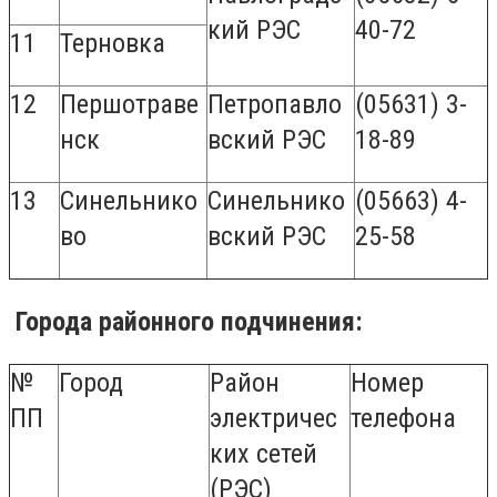
кий РЭС
40-72
11
Терновка
12
Першотраве
Петропавло
(05631) 3-
нск
вский РЭС
18-89
13
Синельнико
Синельнико
(05663) 4-
во
вский РЭС
25-58
Города районного подчинения:
№
Город
Район
Номер
ПП
электричес
телефона
ких сетей
(РЭС)