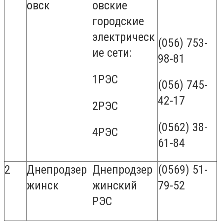
овск
овские
городские
электрическ
(056) 753-
ие сети:
98-81
1РЭС
(056) 745-
42-17
2РЭС
(0562) 38-
4РЭС
61-84
2
Днепродзер
Днепродзер
(0569) 51-
жинск
жинский
79-52
РЭС