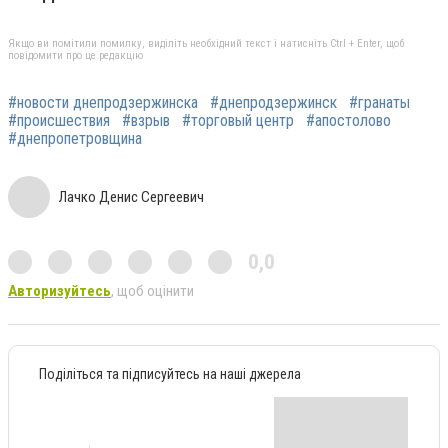
Якщо ви помітили помилку, виділіть необхідний текст і натисніть Ctrl + Enter, щоб
повідомити про це редакцію
#новости днепродзержинска
#днепродзержинск
#гранаты
#происшествия
#взрыв
#торговый центр
#апостолово
#днепропетровщина
Лачко Денис Сергеевич
0,0
Авторизуйтесь
, щоб оцінити
Поділіться та підписуйтесь на наші джерела