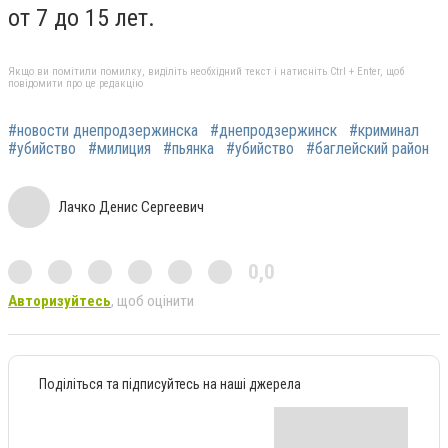
от 7 до 15 лет.
Якщо ви помітили помилку, виділіть необхідний текст і натисніть Ctrl + Enter, щоб
повідомити про це редакцію
#новости днепродзержинска
#днепродзержинск
#криминал
#убийство
#милиция
#пьянка
#убийство
#баглейский район
Лачко Денис Сергеевич
0,0
Авторизуйтесь
, щоб оцінити
Поділіться та підписуйтесь на наші джерела