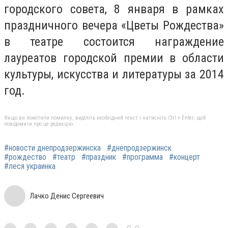
городского совета, 8 января в рамках
праздничного вечера «Цветы Рождества»
в театре состоится награждение
лауреатов городской премии в области
культуры, искусства и литературы за 2014
год.
Якщо ви помітили помилку, виділіть необхідний текст і натисніть Ctrl + Enter, щоб
повідомити про це редакцію
#новости днепродзержинска
#днепродзержинск
#рождество
#театр
#праздник
#программа
#концерт
#леся украинка
Лачко Денис Сергеевич