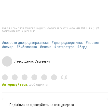
Якщо ви помітили помилку, виділіть необхідний текст і натисніть Ctrl + Enter, щоб
повідомити про це редакцію
#новости днепродзержинска
#днепродзержинск
#поэзия
#вечер
#библиотека
#елена
#литература
#бард
Лачко Денис Сергеевич
0,0
Авторизуйтесь
, щоб оцінити
Поділіться та підписуйтесь на наші джерела