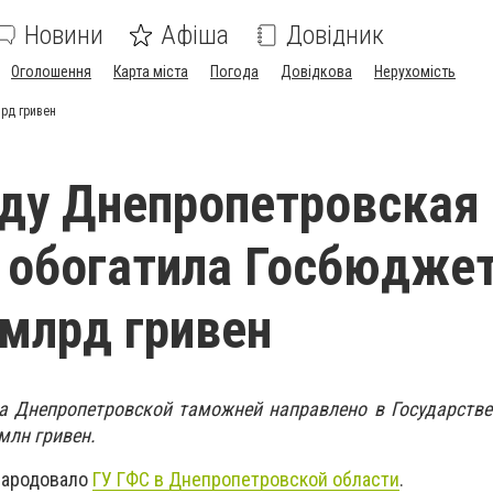
Новини
Афіша
Довідник
Оголошення
Карта міста
Погода
Довідкова
Нерухомість
рд гривен
оду Днепропетровская
 обогатила Госбюдже
 млрд гривен
да Днепропетровской таможней направлено в Государств
млн гривен.
народовало
ГУ ГФС в Днепропетровской области
.