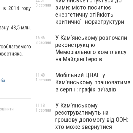
Кам’янське готується до
22:51
3 серпня
зими: місто посилює
 в 2014 году
енергетичну стійкість
критичної інфраструктури
зну 43,5 млн.
У Кам’янському розпочали
16:46
3 серпня
реконструкцію
ооблагаемого
Меморіального комплексу
звестняка.
на Майдані Героїв
Мобільний ЦНАП у
11:48
1 серпня
жба
Кам’янському працюватиме
в серпні: графік виїздів
У Кам’янському
11:18
 оцінити
1 серпня
реєструватимуть на
грошову допомогу від ООН:
хто може звернутися