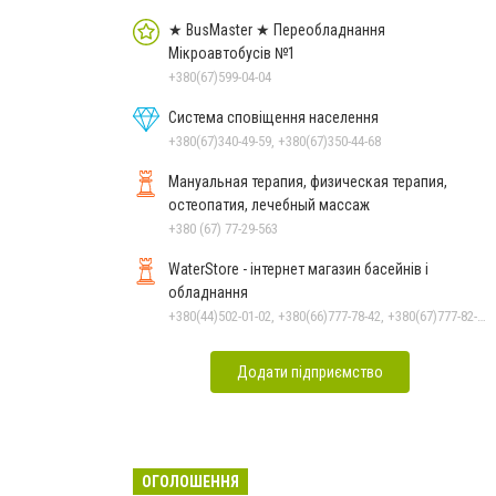
★ BusMaster ★ Переобладнання
Мікроавтобусів №1
+380(67)599-04-04
Система сповіщення населення
+380(67)340-49-59, +380(67)350-44-68
Мануальная терапия, физическая терапия,
остеопатия, лечебный массаж
+380 (67) 77-29-563
WaterStore - інтернет магазин басейнів і
обладнання
+380(44)502-01-02, +380(66)777-78-42, +380(67)777-82-19, +380(67)890-80-80, +380(73)890-80-80, +380(44)502-01-03
Додати підприємство
ОГОЛОШЕННЯ