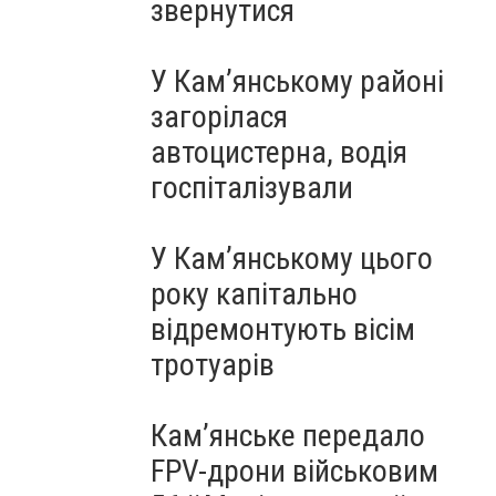
звернутися
У Кам’янському районі
загорілася
автоцистерна, водія
госпіталізували
У Кам’янському цього
року капітально
відремонтують вісім
тротуарів
Кам’янське передало
FPV-дрони військовим