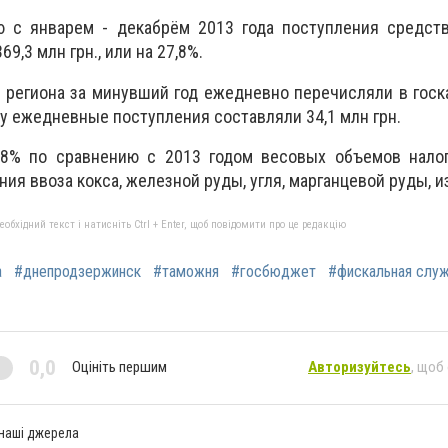
ю с январем - декабрём 2013 года поступления средств
9,3 млн грн., или на 27,8%.
региона за минувший год ежедневно перечисляли в госка
году ежедневные поступления составляли 34,1 млн грн.
,8% по сравнению с 2013 годом весовых объемов налог
ния ввоза кокса, железной руды, угля, марганцевой руды, и
бхідний текст і натисніть Ctrl + Enter, щоб повідомити про це редакцію
а
#днепродзержинск
#таможня
#госбюджет
#фискальная слу
0,0
Оцініть першим
Авторизуйтесь
, щоб
 наші джерела