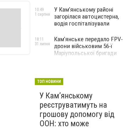
У Кам’янському районі
10:49
1 серпня
загорілася автоцистерна,
водія госпіталізували
Кам’янське передало FPV-
18:11
31 липня
дрони військовим 56-ї
Маріупольської бригади
ТОП НОВИНИ
У Кам’янському
реєструватимуть на
грошову допомогу від
ООН: хто може