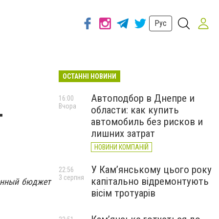
Рус
ОСТАННІ НОВИНИ
Автоподбор в Днепре и
16:00
Вчора
области: как купить
т
автомобиль без рисков и
лишних затрат
НОВИНИ КОМПАНІЙ
У Кам’янському цього року
22:56
3 серпня
капітально відремонтують
енный бюджет
вісім тротуарів