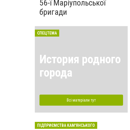
56-ї Маріупольської
бригади
СПЕЦТЕМА
История родного
города
Всі матеріали тут
ПІДПРИЄМСТВА КАМ'ЯНСЬКОГО