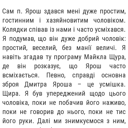
Сам п. Ярош здався мені дуже простим,
гостинним і хазяйновитим чоловіком.
Колядки співав із нами і часто усміхався.
Я подумав, що він дуже добрий чоловік:
простий, веселий, без манії величі. Я
навіть згадав ту програму Майкла Щура,
де він розказує, що Ярош часто
всміхається. Певно, справді основна
зброя Дмитра Яроша – це усмішка.
Щира. Я був упереджений щодо цього
чоловіка, поки не побачив його наживо,
поки не говорив до нього, поки не тис
його руки. Далі ми знимкуємося з ним,