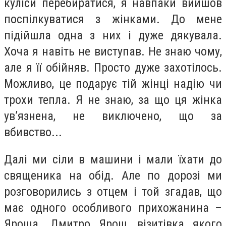
куліси перебиратися, я навпаки вийшов
поспілкуватися з жінками. До мене
підійшла одна з них і дуже дякувала.
Хоча я навіть не виступав. Не знаю чому,
але я її обійняв. Просто дуже захотілось.
Можливо, це подарує тій жінці надію чи
трохи тепла. Я не знаю, за що ця жінка
ув’язнена, не виключено, що за
вбивство...
Далі ми сіли в машини і мали їхати до
священика на обід. Але по дорозі ми
розговорились з отцем і той згадав, що
має одного особливого прихожанина –
Яроша. Дмитро Ярош, візитівка якого