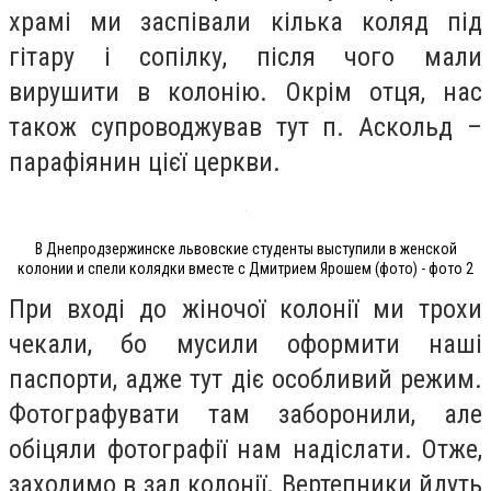
храмі ми заспівали кілька коляд під
гітару і сопілку, після чого мали
вирушити в колонію. Окрім отця, нас
також супроводжував тут п. Аскольд –
парафіянин цієї церкви.
В Днепродзержинске львовские студенты выступили в женской
колонии и спели колядки вместе с Дмитрием Ярошем (фото) - фото 2
При вході до жіночої колонії ми трохи
чекали, бо мусили оформити наші
паспорти, адже тут діє особливий режим.
Фотографувати там заборонили, але
обіцяли фотографії нам надіслати. Отже,
заходимо в зал колонії. Вертепники йдуть