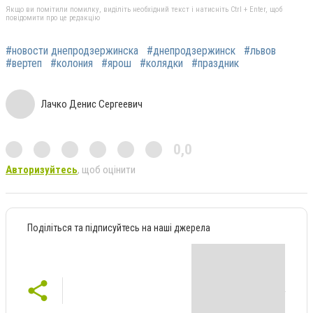
Якщо ви помітили помилку, виділіть необхідний текст і натисніть Ctrl + Enter, щоб
повідомити про це редакцію
#новости днепродзержинска
#днепродзержинск
#львов
#вертеп
#колония
#ярош
#колядки
#праздник
Лачко Денис Сергеевич
0,0
Авторизуйтесь
, щоб оцінити
Поділіться та підписуйтесь на наші джерела