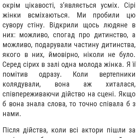
окрім цікавості, з’являється усміх. Сірі
жінки всміхаються. Ми пробили цю
сувору стіну. Відкрили щось людяне в
них: можливо, спогад про дитинство, а
можливо, подарували частину дитинства,
якого в них, ймовірно, ніколи не було.
Серед сірих в залі одна молода жінка. Я її
помітив одразу. Коли вертепники
колядували, вона аж хиталася,
співпереживаючи дійство на сцені. Якщо
б вона знала слова, то точно співала б з
нами.
Після дійства, коли всі актори пішли за