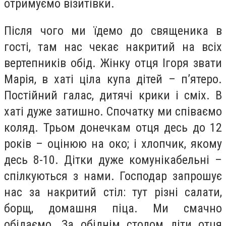
отримуємо візитівки.
Після чого ми їдемо до священика в
гості, там нас чекає накритий на всіх
вертепників обід. Жінку отця Ігоря звати
Марія, в хаті ціла купа дітей – п’ятеро.
Постійний галас, дитячі крики і сміх. В
хаті дуже затишно. Спочатку ми співаємо
коляд. Трьом донечкам отця десь до 12
років – оцінюю на око; і хлопчик, якому
десь 8-10. Дітки дуже комунікабельні –
спілкуються з нами. Господар запрошує
нас за накритий стіл: тут різні салати,
борщ, домашня піца. Ми смачно
обідаємо. За обіднім столом діти отця