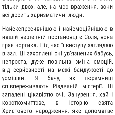
тільки двох, але, на моє враження, вони
всі досить харизматичні люди.
Найекспресивнішою і найемоційнішою в
нашій вертепній постановці є Соля, вона
грає чортика. Під час її виступу заглядаю
в зал. Ці захоплені очі ув’язнених бабусь,
непроста, дуже повільна зміна емоцій,
від серйозності на межі байдужості до
усмішки. Я бачу, як тюремниці
співпереживають Різдвяній містерії. Ці
запалені цікавістю очі. Занурення, хай і
короткомиттєве, в історію свята
Христового народження, яке допомагає