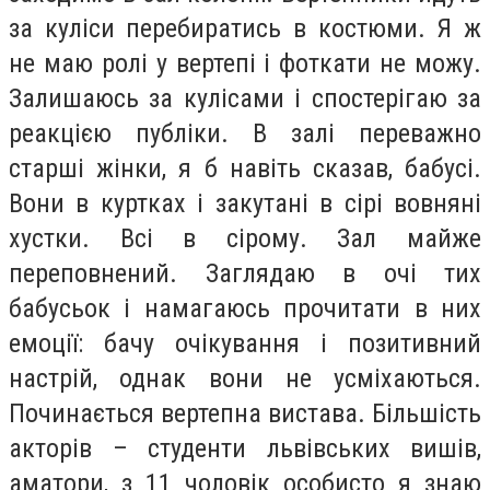
за куліси перебиратись в костюми. Я ж
не маю ролі у вертепі і фоткати не можу.
Залишаюсь за кулісами і спостерігаю за
реакцією публіки. В залі переважно
старші жінки, я б навіть сказав, бабусі.
Вони в куртках і закутані в сірі вовняні
хустки. Всі в сірому. Зал майже
переповнений. Заглядаю в очі тих
бабусьок і намагаюсь прочитати в них
емоції: бачу очікування і позитивний
настрій, однак вони не усміхаються.
Починається вертепна вистава. Більшість
акторів – студенти львівських вишів,
аматори, з 11 чоловік особисто я знаю