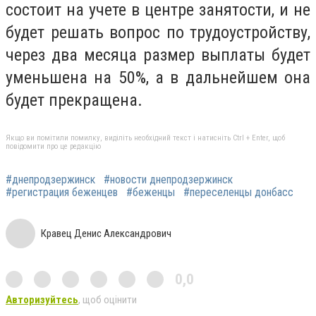
состоит на учете в центре занятости, и не
будет решать вопрос по трудоустройству,
через два месяца размер выплаты будет
уменьшена на 50%, а в дальнейшем она
будет прекращена.
Якщо ви помітили помилку, виділіть необхідний текст і натисніть Ctrl + Enter, щоб
повідомити про це редакцію
#днепродзержинск
#новости днепродзержинск
#регистрация беженцев
#беженцы
#переселенцы донбасс
Кравец Денис Александрович
0,0
Авторизуйтесь
, щоб оцінити