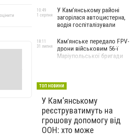
У Кам’янському районі
10:49
1 серпня
 оцінити
загорілася автоцистерна,
водія госпіталізували
Кам’янське передало FPV-
18:11
31 липня
дрони військовим 56-ї
Маріупольської бригади
ТОП НОВИНИ
У Кам’янському
реєструватимуть на
грошову допомогу від
ООН: хто може