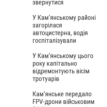
звернутися
У Кам’янському районі
загорілася
автоцистерна, водія
госпіталізували
У Кам’янському цього
року капітально
відремонтують вісім
тротуарів
Кам’янське передало
FPV-дрони військовим