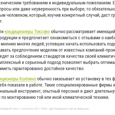
ехническим требованиям и индивидуальным пожеланиям. 
просы или даже неуверенность при выборе, то обязательн
ым человеком, который, изучив конкретный случай, даст г
т.
сти
кондиционеры Токсово
обычно рассматривает имеющи
родукции и предпочитает ознакомиться с отзывами о наиб
 мнению многих людей, успевших начать использовать по
тдавать предпочтение моделям от известных компаний-прои
едят за соблюдением стандартов качества своей климати
мплексный и серьезный подход позволяет выбрать оптима
 иметь гарантированно достойное качество.
иционеры Колпино
обычно заказывает их установку в тех ф
ебя показали в работе. Такие специализированные фирмы 
альный инструмент, опытный персонал и дают длительну
 по монтированию той или иной климатической техники.
бхідний текст і натисніть Ctrl + Enter, щоб повідомити про це редакцію