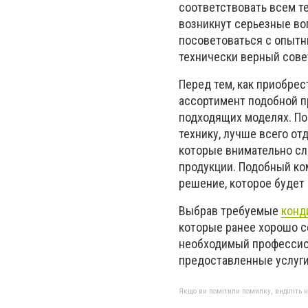
соответствовать всем т
возникнут серьезные во
посоветоваться с опытн
технически верный сове
Перед тем, как приобре
ассортимент подобной п
подходящих моделях. По
технику, лучше всего о
которые внимательно сл
продукции. Подобный ко
решение, которое будет
Выбрав требуемые
конд
которые ранее хорошо с
необходимый профессион
предоставленные услуги
Якщо ви помітили помилку, виділіть нео