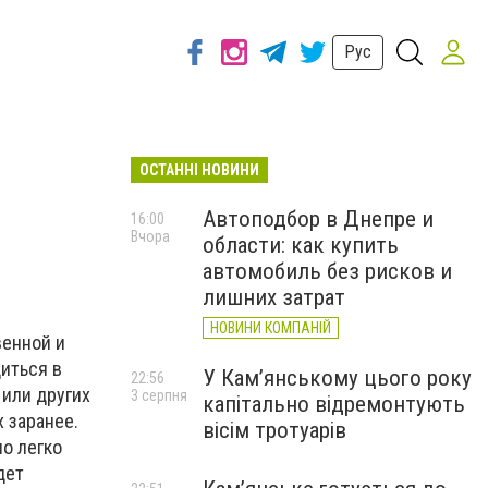
Рус
ОСТАННІ НОВИНИ
Автоподбор в Днепре и
16:00
Вчора
области: как купить
автомобиль без рисков и
лишних затрат
НОВИНИ КОМПАНІЙ
венной и
иться в
У Кам’янському цього року
22:56
 или других
3 серпня
капітально відремонтують
 заранее.
вісім тротуарів
о легко
дет