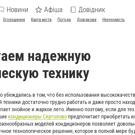
Новини
Афіша
Довідник
Оголошення
Карта міста
Погода
Довідкова
Нерухомість
таем надежную
ескую технику
о убеждались в том, что без использования высококачест
 техники достаточно трудно работать и даже просто наход
пает знойное и жаркое лето. Именно поэтому, если для тех
шие
кондиционеры Сертолово
предпочитает приобретать их
разнообразных моделей кондиционеров позволяет довольн
ичное технологическое решение, которое в полной мере бу