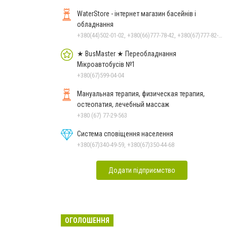
WaterStore - інтернет магазин басейнів і
обладнання
+380(44)502-01-02, +380(66)777-78-42, +380(67)777-82-19, +380(67)890-80-80, +380(73)890-80-80, +380(44)502-01-03
★ BusMaster ★ Переобладнання
Мікроавтобусів №1
+380(67)599-04-04
Мануальная терапия, физическая терапия,
остеопатия, лечебный массаж
+380 (67) 77-29-563
Система сповіщення населення
+380(67)340-49-59, +380(67)350-44-68
Додати підприємство
ОГОЛОШЕННЯ