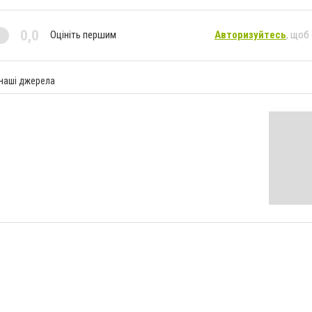
0,0
Оцініть першим
Авторизуйтесь
, щоб
 наші джерела