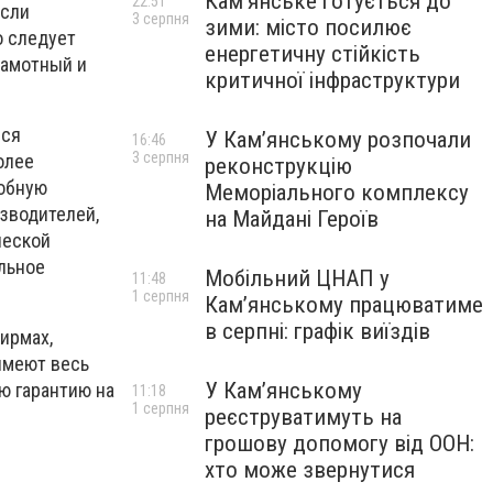
Кам’янське готується до
22:51
Если
3 серпня
зими: місто посилює
о следует
енергетичну стійкість
рамотный и
критичної інфраструктури
йся
У Кам’янському розпочали
16:46
3 серпня
олее
реконструкцію
добную
Меморіального комплексу
зводителей,
на Майдані Героїв
ческой
льное
Мобільний ЦНАП у
11:48
1 серпня
Кам’янському працюватиме
в серпні: графік виїздів
ирмах,
имеют весь
У Кам’янському
ю гарантию на
11:18
1 серпня
реєструватимуть на
грошову допомогу від ООН:
хто може звернутися