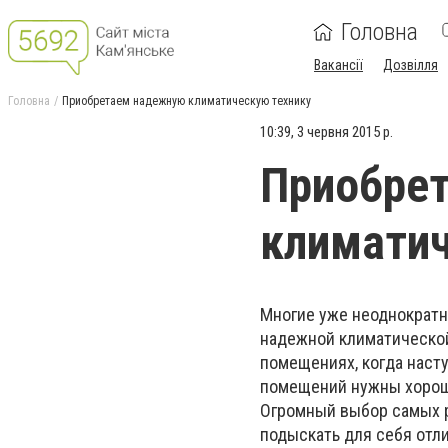
Головна
Вакансії
Дозвілля
Головна
Приобретаем надежную климатическую технику
10:39, 3 червня 2015 р.
Приобре
климатич
Многие уже неоднократн
надежной климатической
помещениях, когда насту
помещений нужны хоро
Огромный выбор самых 
подыскать для себя отл