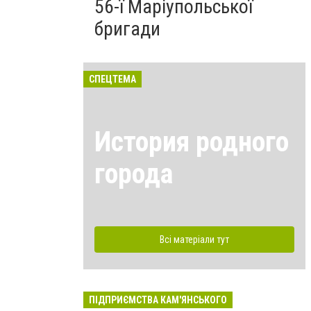
56-ї Маріупольської
бригади
СПЕЦТЕМА
История родного
города
Всі матеріали тут
ПІДПРИЄМСТВА КАМ'ЯНСЬКОГО