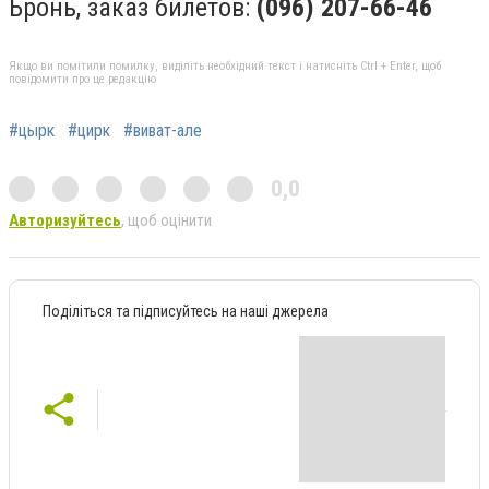
Бронь, заказ билетов:
(096) 207-66-46
Якщо ви помітили помилку, виділіть необхідний текст і натисніть Ctrl + Enter, щоб
повідомити про це редакцію
#цырк
#цирк
#виват-але
0,0
Авторизуйтесь
, щоб оцінити
Поділіться та підписуйтесь на наші джерела